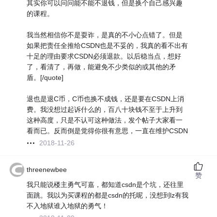
其实你可以问问能不能不退钱，但是换个自己感兴趣
的课程。
我当然相信你不是耍诈，是真的不小心点错了。但是
如果把责任全推给CSDN也是不妥的，我真的看不出有
十足的理由要求CSDN必须退款。以后稳当点，想好
了，看清了，再做，能避免不少类似的或其他的矛
盾。[/quote]
退也是退C币，C币也换不成钱，还是要在CSDN上消
费。我没想过起诉什么的，百八十块钱不至于上升到
这种高度，只是不认可这种做法，发个帖子大家看一
看而已。反而倒是觉得你很有意思，一直在维护CSDN
2018-11-26
threenewbee
赞
我只能说楼主勇气可嘉，都知道csdn是个坑，还往里
面跳。我以为买课程的都是csdn的托呢，没想到lz有我
不入地狱谁入地狱的勇气！