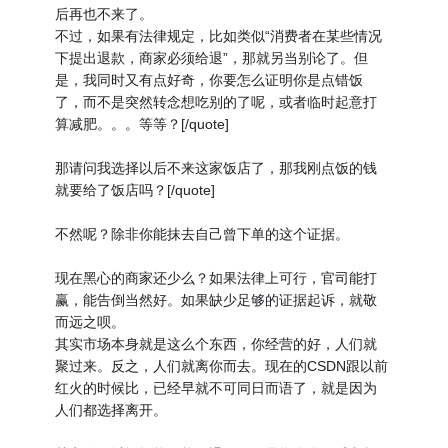
后再也不来了。
不过，如果有法律规定，比如类似“消费者在某些情况
下提出退款，商家必须给退”，那就另当别论了。但
是，我同时又有点好奇，你要怎么证明你是点错饭
了，而不是突然转念想吃别的了呢，或者临时起意打
算减肥。。。等等？[/quote]
那请问我选择以后不来这家饭店了，那我刚点饭的钱
就要给了饭店吗？[/quote]
不然呢？除非你能抹去自己曾下单的这个证据。
现在黑心的商家还少么？如果法律上可行，官司能打
赢，能告倒当然好。如果缺少足够的证据起诉，就敬
而远之呗。
其实市场本身就是这么个东西，你经营的好，人们就
聚过来。反之，人们就离你而去。现在的CSDN跟以前
红火的时候比，已经早就不可同日而语了，就是因为
人们都选择离开。