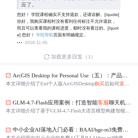
应了。
您好！ 学院课程确实不支持退款，还请谅解。[/quote]
你好，我购买课程时没有看到任何标注不允许退款，
而且可以查看我的课程进度，都时没有看过的。[/quot
e] 您好！
学院帮助
页面有明确规定。
2018-11-05
加载更多回复（3）
ArcGIS Desktop for Personal Use（五）：产品
退
款
本文详细介绍了Esri个人版ArcGISDesktop
购买
后如何
退
款
的步骤，包括解除软件许可、在MyEsri网站提交
退
款
申请
等，同时提醒用户
退
款
可能涉及的条件和潜在问题，如使
GLM-4.7-Flash应用案例：打造智能
客服
聊天机器人
用配额、汇率差异等。
本文详细介绍了基于GLM-4.7-Flash大语言模型构建智能
客
服
聊天机器人的完整流程，涵盖模型选型依据（高性能、
强中文理解、低部署门槛）、Ollama快速部署方法、知识
中小企业AI落地入门必看：BAAI/bge-m3免费镜像快速上手
库构建与检索、对话处理引擎设计及Web API封装，并提
出向量数据库优化、缓存策略、多模型容灾等关键技术优
本文介绍面向中小企业的免费AI工具BAAI/bge-m3镜像，