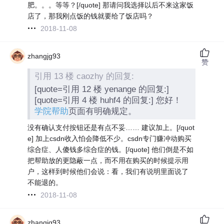
肥。。。等等？[/quote] 那请问我选择以后不来这家饭
店了，那我刚点饭的钱就要给了饭店吗？
2018-11-08
zhangjg93
赞
引用 13 楼 caozhy 的回复:
[quote=引用 12 楼 yenange 的回复:]
[quote=引用 4 楼 huhf4 的回复:] 您好！
学院帮助
页面有明确规定。
没有确认支付按钮还是有点不妥……
建议加上。[/quot
e] 加上csdn收入怕会降低不少。csdn专门赚冲动购买
综合症、人傻钱多综合症的钱。
[/quote] 他们倒是不如
把帮助放的更隐蔽一点，而不用在购买的时候提示用
户，这样到时候他们会说：看，我们有说明里面说了
不能退的。
2018-11-08
zhangjg93