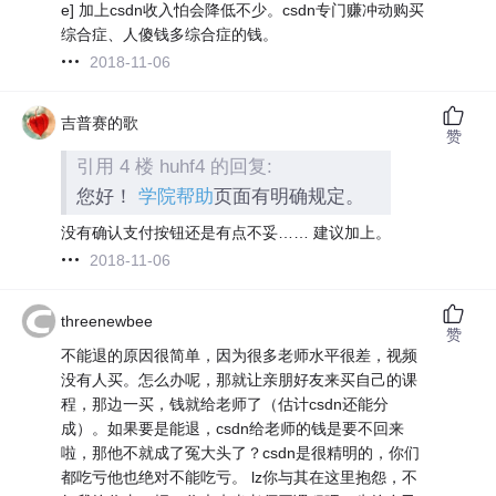
e] 加上csdn收入怕会降低不少。csdn专门赚冲动购买
综合症、人傻钱多综合症的钱。
2018-11-06
吉普赛的歌
赞
引用 4 楼 huhf4 的回复:
您好！
学院帮助
页面有明确规定。
没有确认支付按钮还是有点不妥……
建议加上。
2018-11-06
threenewbee
赞
不能退的原因很简单，因为很多老师水平很差，视频
没有人买。怎么办呢，那就让亲朋好友来买自己的课
程，那边一买，钱就给老师了（估计csdn还能分
成）。如果要是能退，csdn给老师的钱是要不回来
啦，那他不就成了冤大头了？csdn是很精明的，你们
都吃亏他也绝对不能吃亏。 lz你与其在这里抱怨，不