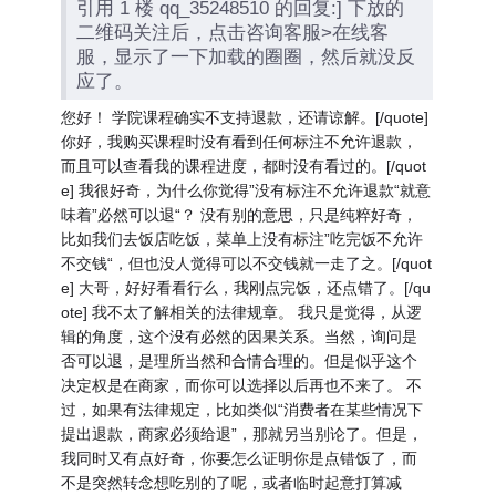
引用 1 楼 qq_35248510 的回复:] 下放的
二维码关注后，点击咨询客服>在线客
服，显示了一下加载的圈圈，然后就没反
应了。
您好！ 学院课程确实不支持退款，还请谅解。[/quote]
你好，我购买课程时没有看到任何标注不允许退款，
而且可以查看我的课程进度，都时没有看过的。[/quot
e] 我很好奇，为什么你觉得”没有标注不允许退款“就意
味着”必然可以退“？ 没有别的意思，只是纯粹好奇，
比如我们去饭店吃饭，菜单上没有标注”吃完饭不允许
不交钱“，但也没人觉得可以不交钱就一走了之。[/quot
e] 大哥，好好看看行么，我刚点完饭，还点错了。[/qu
ote] 我不太了解相关的法律规章。 我只是觉得，从逻
辑的角度，这个没有必然的因果关系。当然，询问是
否可以退，是理所当然和合情合理的。但是似乎这个
决定权是在商家，而你可以选择以后再也不来了。 不
过，如果有法律规定，比如类似“消费者在某些情况下
提出退款，商家必须给退”，那就另当别论了。但是，
我同时又有点好奇，你要怎么证明你是点错饭了，而
不是突然转念想吃别的了呢，或者临时起意打算减