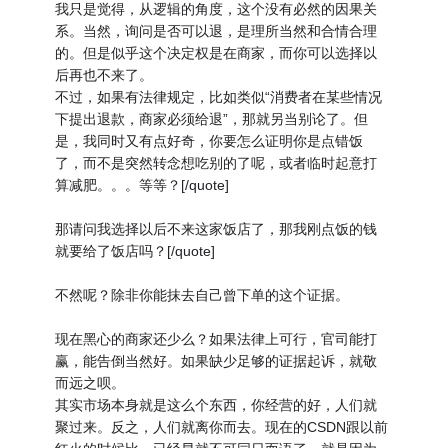
我只是觉得，从逻辑的角度，这个没有必然的因果关
系。当然，询问是否可以退，是理所当然和合情合理
的。但是似乎这个决定权是在商家，而你可以选择以
后再也不来了。
不过，如果有法律规定，比如类似“消费者在某些情况
下提出退款，商家必须给退”，那就另当别论了。但
是，我同时又有点好奇，你要怎么证明你是点错饭
了，而不是突然转念想吃别的了呢，或者临时起意打
算减肥。。。等等？[/quote]
那请问我选择以后不来这家饭店了，那我刚点饭的钱
就要给了饭店吗？[/quote]
不然呢？除非你能抹去自己曾下单的这个证据。
现在黑心的商家还少么？如果法律上可行，官司能打
赢，能告倒当然好。如果缺少足够的证据起诉，就敬
而远之呗。
其实市场本身就是这么个东西，你经营的好，人们就
聚过来。反之，人们就离你而去。现在的CSDN跟以前