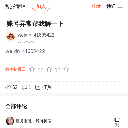
客服专区
登录
频道
加入
帖子详情
社区
客服专区
账号异常帮我解一下
weixin_41605422
2018-11-07
weixin_41605422
给本帖投票
62
1
打赏
全部评论
渔舟唱晚，雁阵惊寒
赞