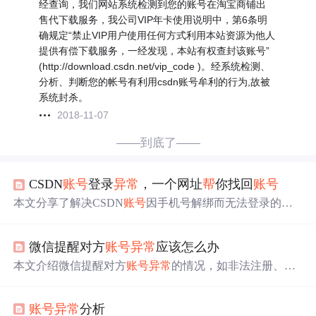
经查询，我们网站系统检测到您的账号在淘宝商铺出
售代下载服务，我公司VIP年卡使用说明中，第6条明
确规定“禁止VIP用户使用任何方式利用本站资源为他人
提供有偿下载服务，一经发现，本站有权查封该账号”
(http://download.csdn.net/vip_code )。经系统检测、
分析、判断您的帐号有利用csdn账号牟利的行为,故被
系统封杀。
2018-11-07
——到底了——
CSDN
账号
登录
异常
，一个网址
帮
你找回
账号
本文分享了解决CSDN
账号
因手机号解绑而无法登录的问
题。提供了多种找回
账号
的方法，包括绑定多个联系方
式、尝试回忆密码及直接联系客服等实用技巧。
微信提醒对方
账号
异常
应该怎么办
本文介绍微信提醒对方
账号
异常
的情况，如非法注册、频
繁切换
账号
等行为会被界定为操作
异常
。还提及微信出现
登录
异常
的其他原因，包括网速问题、软件出错等，并给
账号
异常
分析
出相应解决办法。