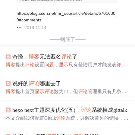
https://blog.csdn.net/mr_ooo/article/details/6701630
9#comments
2018-11-14
——到底了——
奇怪，
博客
无法匿名
评论
了
博客
提出
评论
设置
问题
，
显示
只有登陆用户才能发表
评论
，但设置是正确的，不清楚为何出现此情况。
说好的
评论
哪里去了
博客
提出首页
显示
评论
数为11，但
评论
管理里只有几条，
询问缺失
评论
去向并求解释，聚焦于网页
评论
数量
显示
与
实际管理数量不一致的信息技术相关
问题
。
hexo next主题深度优化(五)，
评论
系统换成gittalk
本文介绍如何配置Gitalk
评论
系统，并解决常见的错误，包
括权限
问题
、
评论
不
显示
等，适合使用Hexo搭建
博客
的用
户参考。