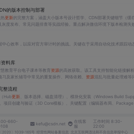
与CDN的版本控制与部署
现热
更新
的完整方案，涵盖大小版本号设计哲学、CDN部署关键细节（缓
及灰度发布、常见问题排查等实战经验。重点解决微信环境下版本检测失
、HTTP头设置与客户端
更新
逻辑集成。
据中心效率，以应对官方审计时的挑战。关键在于采用自动化技术跟踪动
习资料库
中小学智慧教育平台电子课本等教育
资源
的高效获取。该工具支持智能化链接解
预习及家长辅导中常见的重复操作、网络依赖、
资源
混乱与批量处理难等
进阶方案。
完整流程
（Hub
更新
、版本选择、磁盘清理）、模块化安装（Windows Build Supp
、项目创建与验证（3D Core模板）、关键配置（编辑器布局、Package 
esident Drawer渲染效率、旧项目迁移风险）。重点突出GPU Resident Dr
400-660-
在线客
工作时间 8:30-
kefu@csdn.net
0108
服
22:00
2020〕1039-165号
经营性网站备案信息
北京互联网违法和不良信息举报中心