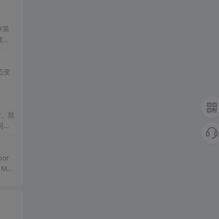
存策
败、
态变
析、批
问
or
Man
awer