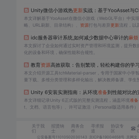
Unity微信小游戏热
更新
实战：基于YooAsset
本文详解基于YooAsset在微信小游戏（WebGL平台）中实
略、URL刷新、目录结构）、
资源
打包与差异
更新
流程，以
资源
加载错误、下载缓慢等高频问题，强调版本配置文件管理
idc服务器审计系统,如何减少数据中心审计的
麻烦
本文探讨了企业如何通过实时资产管理和环境监测，提升数
化的设备和环境，确保性能和合规性。
教育
资源
高效获取：告别繁琐，轻松构建你的学
本文介绍开源工具tchMaterial-parser，专用于国家
量下载、多维分类管理和多样化输出，解决教师备课、学生
题，并提供文件夹结构设计、命名规范、云同步等
资源
管理
Unity 6安装实测指南：从环境
准备
到性能对比的
本文详细记录Unity 6正式版的完整实测流程，涵盖环境
准备
t、文档、语言包等）、许可证激活（Personal版适用条件）
ager、Project Settings）及性能对比（启动速度、GPU R
架构对Draw Call优化的技术价值。
关于我
招贤纳
商务合
寻求报
协议专
们
士
作
道
区
公安备案号11010502030143
京ICP备19004658号
京网文〔