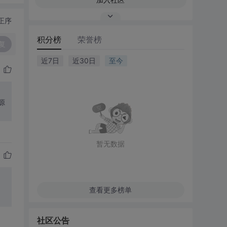
正序
积分榜
荣誉榜
复
近7日
近30日
至今
资源
暂无数据
查看更多榜单
社区公告