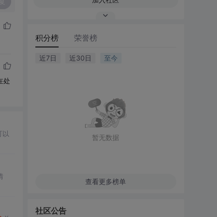
复
积分榜
荣誉榜
近7日
近30日
至今
在处
可以
暂无数据
情
查看更多榜单
社区公告