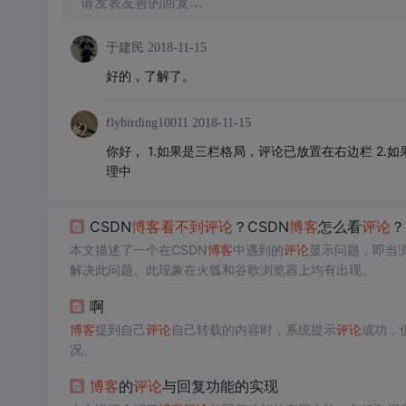
请发表友善的回复…
于建民
2018-11-15
好的，了解了。
flybirding10011
2018-11-15
你好， 1.如果是三栏格局，评论已放置在右边栏 2
理中
CSDN
博客
看不到
评论
？CSDN
博客
怎么看
评论
？
本文描述了一个在CSDN
博客
中遇到的
评论
显示问题，即当
解决此问题。此现象在火狐和谷歌浏览器上均有出现。
啊
博客
提到自己
评论
自己转载的内容时，系统提示
评论
成功，
况。
博客
的
评论
与回复功能的实现