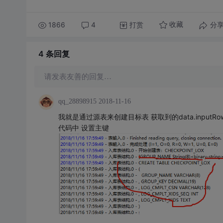
1866
4
打赏
分
收藏
4 条
回复
请发表友善的回复…
qq_28898915
2018-11-16
我就是通过源表来创建目标表 获取到的data.inputR
代码中 设置主键