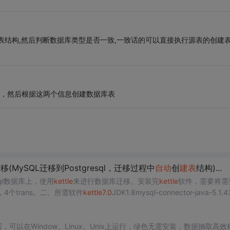
表结构,然后判断数据库类型是否一致,一致话的可以直接执行源表的创建
型，然后根据这两个信息创建数据库表
(MySQL迁移到Postgresql，迁移过程中
自动
创
建表
结构)...
ql数据库上，使用
kettle
来进行数据库迁移。安装完
kettle
软件，需要将需
4个trans。二、所需软件
kettle
7.0
JDK1.8mysql-connector-java-5.1.4
.3 获取全...
写，可以在Window、Linux、Unix上运行，绿色无需安装，数据抽取高效