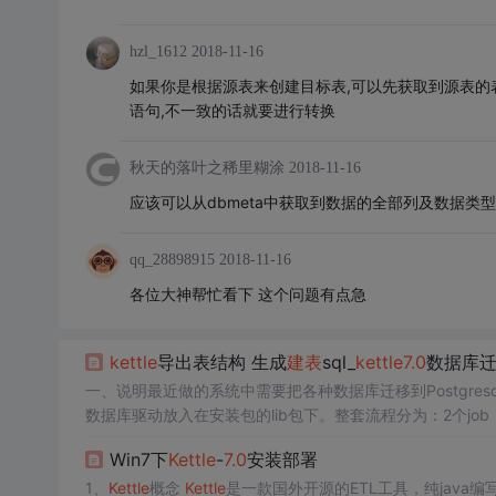
hzl_1612
2018-11-16
如果你是根据源表来创建目标表,可以先获取到源表的
语句,不一致的话就要进行转换
秋天的落叶之稀里糊涂
2018-11-16
应该可以从dbmeta中获取到数据的全部列及数据类
qq_28898915
2018-11-16
各位大神帮忙看下 这个问题有点急
kettle
导出表结构 生成
建表
sql_
kettle
7.0
数据库迁移
一、说明最近做的系统中需要把各种数据库迁移到Postgres
数据库驱动放入在安装包的lib包下。整套流程分为：2个job，
三、具体实现3.1 数据库迁移-主任务 3.2 获取变量-数据同步 3
Win7下
Kettle
-
7.0
安装部署
1、
Kettle
概念
Kettle
是一款国外开源的ETL工具，纯java编