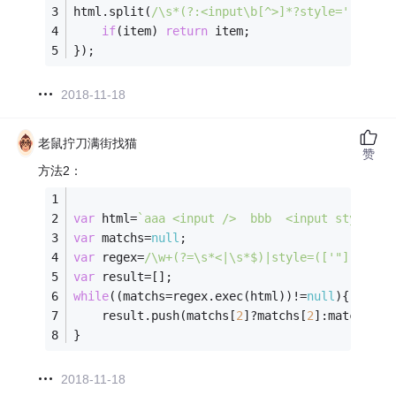
html.split(
/\s*(?:<input\b[^>]*?style='([^']*
if
(item) 
return
 item;
});
2018-11-18
老鼠拧刀满街找猫
赞
方法2：
var
 html=
`aaa <input />  bbb  <input style='c
var
 matchs=
null
;
var
 regex=
/\w+(?=\s*<|\s*$)|style=(['"])(.*?)
var
 result=[];
while
((matchs=regex.exec(html))!=
null
){
	result.push(matchs[
2
]?matchs[
2
]:matchs[
0
]
}
2018-11-18