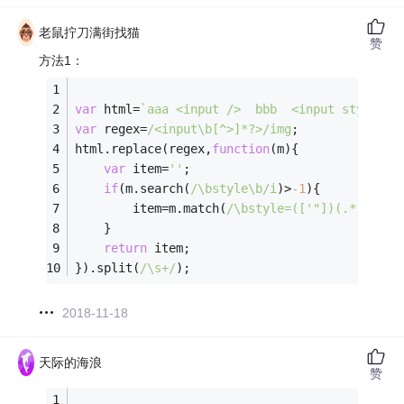
老鼠拧刀满街找猫
赞
方法1：
var
 html=
`aaa <input />  bbb  <input style='c
var
 regex=
/<input\b[^>]*?>/img
;
html.replace(regex,
function
(
m
)
{
var
 item=
''
;
if
(m.search(
/\bstyle\b/i
)>
-1
){
		item=m.match(
/\bstyle=(['"])(.*?)\1/i
	}
return
 item;
}).split(
/\s+/
);
2018-11-18
天际的海浪
赞