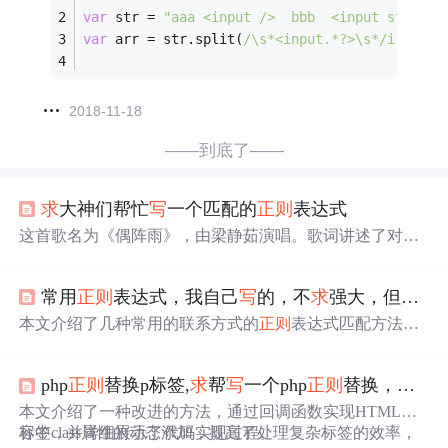
var
 str = 
"aaa <input />  bbb  <input style='
var
 arr = str.split(
/\s*<input.*?>\s*/i
);
2018-11-18
——到底了——
求
大神们帮忙
写
一个匹配的
正则
表达式
这首歌名为《偶阵雨》，由梁静茹演唱。歌词讲述了对于
过去的释然态度及对未来持开放心态的故事。
常用
正则
表达式，我自己
写
的，不
求
强大，但
求
精
本文介绍了几种常用的联系方式的
正则
表达式匹配方法，
包括手机号码、固定电话和电子邮箱等。手机号码的匹配
规则为1开头的11位数字；固定电话支持带区号和不带区号
php
正则
替换p标签,
求
帮
写
一个php
正则
替换，我想给提交的p标签添加一个类名
的形式，并兼容中划线或全角中划线；电子邮箱则规定了
用户名、域名和顶级域名的具体格式。
本文介绍了一种改进的方法，通过回调函数实现HTML内
容中class属性的动态添加，提高了处理复杂标签的效率，
标签，并详细展示了代码实现过程。