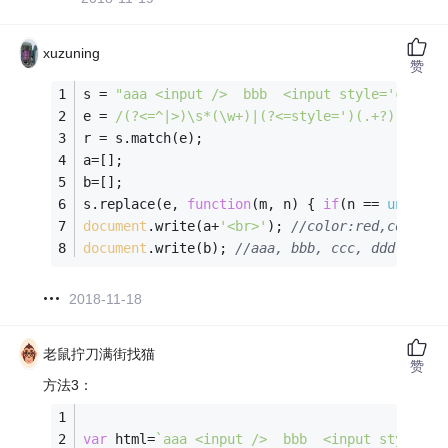
xuzuning
赞
s = 
"aaa <input />  bbb  <input style='color:
e = 
/(?<=^|>)\s*(\w+)|(?<=style=')(.+?)(?=')/
r = s.match(e);
a=[];
b=[];
s.replace(e, 
function
(
m, n
) 
{ 
if
(n == 
undefin
document
.write(a+
'<br>'
); 
//color:red,color:b
document
.write(b); 
//aaa, bbb, ccc, ddd
2018-11-18
老鼠拧刀满街找猫
赞
方法3：
var
 html=
`aaa <input />  bbb  <input style='c