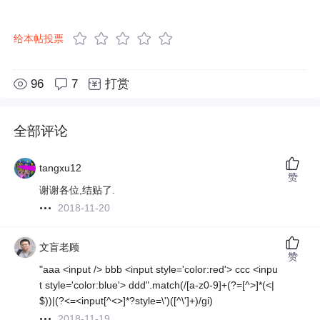
给本帖投票
96
7
打赏
全部评论
tangxu12
赞
谢谢各位,结贴了.
2018-11-20
文盲老顾
赞
"aaa <input /> bbb <input style='color:red'> ccc <inpu
t style='color:blue'> ddd".match(/[a-z0-9]+(?=[^>]*(<|
$))|(?<=<input[^<>]*?style=\')([^\']+)/gi)
2018-11-19