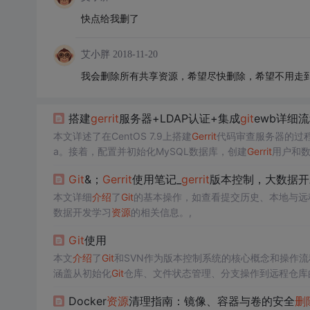
快点给我删了
艾小胖
2018-11-20
我会删除所有共享资源，希望尽快删除，希望不用走
搭建
gerrit
服务器+LDAP认证+集成
git
ewb详细
本文详述了在CentOS 7.9上搭建
Gerrit
代码审查服务器的过程
a。接着，配置并初始化MySQL数据库，创建
Gerrit
用户和
最后，启动
Gerrit
服务，并设置邮箱推送。文章还涉及了
Git
Git
&；
Gerrit
使用笔记_
gerrit
版本控制，大数据开
本文详细
介绍
了
Git
的基本操作，如查看提交历史、本地与远
数据开发学习
资源
的相关信息。,
Git
使用
本文
介绍
了
Git
和SVN作为版本控制系统的核心概念和操作流
涵盖从初始化
Git
仓库、文件状态管理、分支操作到远程仓库
Docker
资源
清理指南：镜像、容器与卷的安全
删