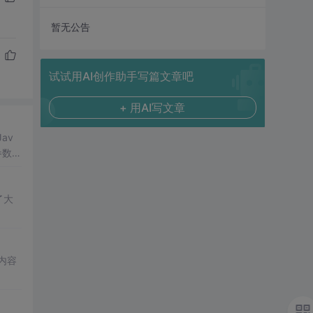
暂无公告
试试用AI创作助手写篇文章吧
+ 用AI写文章
av
参数。
了大
内容