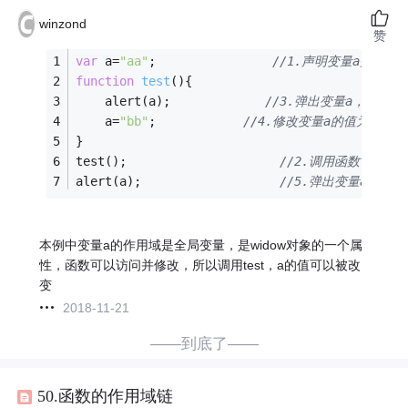
winzond
赞
var
 a=
"aa"
;                
//1.声明变量a并赋值"a
function
test
(
)
{
 	alert(a);             
//3.弹出变量a，此时a的
 	a=
"bb"
;            
//4.修改变量a的值为"bb"
}
test();                     
//2.调用函数test
alert(a);                   
//5.弹出变量a，此时
本例中变量a的作用域是全局变量，是widow对象的一个属
性，函数可以访问并修改，所以调用test，a的值可以被改
变
2018-11-21
——到底了——
50.函数的作用域链