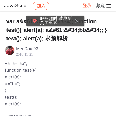
JavaScript
登录
频道
加入
帖子详情
社区
JavaScript
服务超时,请刷新
var a&#61;&#34;aa&#34;; function
页面重试
test(){ alert(a); a&#61;&#34;bb&#34;; }
test(); alert(a); 求预解析
MenDax 93
2018-11-21
var a="aa";
function test(){
alert(a);
a="bb";
}
test();
alert(a);