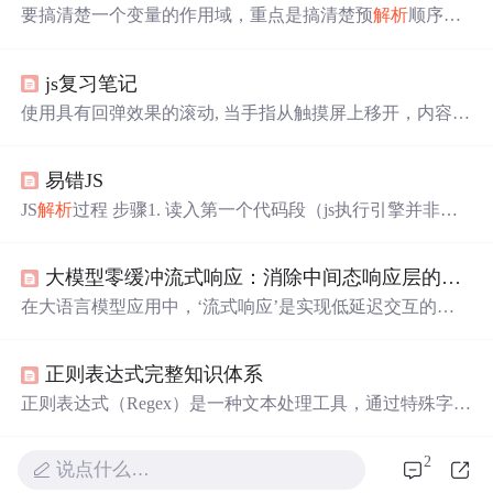
要搞清楚一个变量的作用域，重点是搞清楚预
解析
顺序，
然后再判断作用域的范围，这些都是有套路可言：先找本
层环境有无声明，有的话，看是否进行了赋值；只有声明
js复习笔记
没有执行赋值，就是undefined。没有声明也没有赋值的
话，就再向上一层查找，直到找到为止。如果所有的执行
使用具有回弹效果的滚动, 当手指从触摸屏上移开，内容会
环境都没有找到，那么控制台就会报错变量找不到。函数
继续保持一段时间的滚动效果。继续滚动的速度和持续的
的话就更简单了：找本层环境是否有预
解析
的函数，有的
时间和滚动手势的强烈程度成正比。1.-webkit-overflow-scro
话即可执行。没有的话还是向上查找。6.什么...
易错JS
lling:touch控制元素在移动设备上面是否有滚动回弹效果，
属性为auto、touch。3.保证使用该属性的元素上没有设置
JS
解析
过程 步骤1. 读入第一个代码段（js执行引擎并非一
定位,如果出现偶尔卡住不动的情况，那么在使用该属性的
行一行地执行程序，而是一段一段地分析执行的） 步骤2.
元素上。属性后，你会发现，滑动几次后可滚动区域会卡
做词法分析和语法分析，有错则报语法错误（比如括号不
主，不能在滑动，这时给元素增加个。: 使用普通滚动, 当
大模型零缓冲流式响应：消除中间态响应层的架构革命
匹配等） 步骤3. 如果还有下一个代码段，则读入下一
手指从触摸屏上移开，滚动会立即停止。
个代码段，重复步骤2 步骤4. 对【
var
】变量和【
function
在大语言模型应用中，‘流式响应’是实现低延迟交互的基
】定义做“预
解析
“（永远不会报错的，因为只
解析
正确的
础技术概念，其核心原理在于绕过传统HTTP/1.1与前端渲
声明） 步骤5....
染中的多层软件缓冲，直接将模型生成的token以最小粒度
正则表达式完整知识体系
透传至客户端。这种‘零缓冲’架构不仅显著降低首token延
迟（P99可下降87%），更带来确定性协议、端到端可控流
正则表达式（Regex）是一种文本处理工具，通过特殊字符
控和攻击面收敛等关键工程价值。它广泛应用于AI原生对
组合定义匹配模式，用于字符串的查找、校验、提取和替
话系统、实时代码补全、教育问答等对响应即时性敏感的
换。核心特性包括： 基础语法 元字符：.（任意字符）、\d
2
说点什么…
场景，正推动前端渲染逻辑、网关配置范式与可观测性埋
（数字）、\w（单词字符）等 量词：+（1次以上）、*（0
点方式的系统性重构。