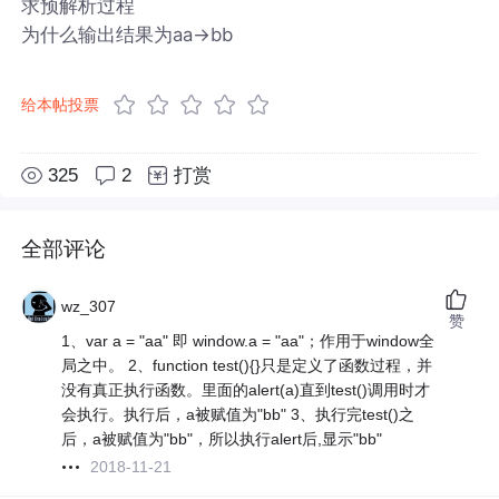
求预解析过程
为什么输出结果为aa→bb
给本帖投票
325
2
打赏
全部评论
wz_307
赞
1、var a = "aa" 即 window.a = "aa"；作用于window全
局之中。 2、function test(){}只是定义了函数过程，并
没有真正执行函数。里面的alert(a)直到test()调用时才
会执行。执行后，a被赋值为"bb" 3、执行完test()之
后，a被赋值为"bb"，所以执行alert后,显示"bb"
2018-11-21