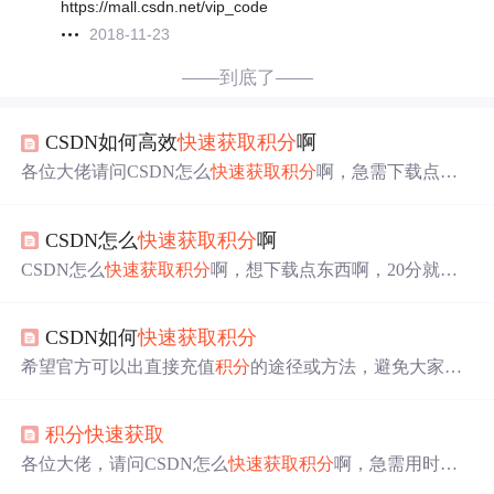
https://mall.csdn.net/vip_code
2018-11-23
——到底了——
CSDN如何高效
快速
获取
积分
啊
各位大佬请问CSDN怎么
快速
获取
积分
啊，急需下载点东
西，10分就够了
CSDN怎么
快速
获取
积分
啊
CSDN怎么
快速
获取
积分
啊，想下载点东西啊，20分就够
了
CSDN如何
快速
获取
积分
希望官方可以出直接充值
积分
的途径或方法，避免大家急
用时找不到
积分
直接充值途径造成较差的体验。（几个
积
分
真的不想买会员啊！
积分
快速
获取
各位大佬，请问CSDN怎么
快速
获取
积分
啊，急需用时方
恨无，一个都没有呀！