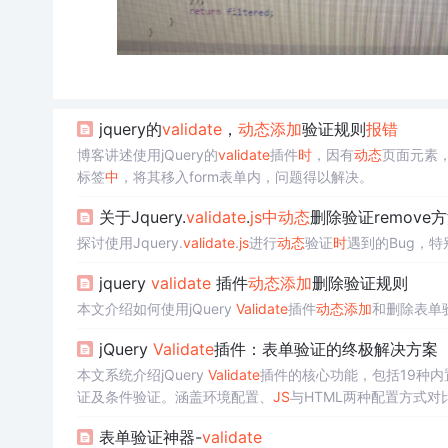
jquery的
valid
ate
，
动态
添加
验证规则
报错
博客讲述使用jQuery的
valid
ate
插件
时
，因有
动态
页面元素
标签
中
，将其移入form表单内，问题得以解决。
关于Jquery.
valid
ate
.
js
中
动态
删除验证remove方
探讨使用Jquery.
valid
ate
.
js
进行
动态
验证
时
遇到的Bug，
jquery
valid
ate
插件
动态
添加
删除验证规则
本文介绍如何使用jQuery
Valid
ate
插件
动态
添加
和删除表单
jQuery
Valid
ate
插件：表单验证的终极解决方案
本文系统介绍jQuery
Valid
ate
插件的核心功能，包括19种内置
证及条件验证。涵盖环境配置、
JS
与HTML两种配置方式对
组验证）和常见问题排查方案，强调前后端验证一致性与无
表单验证神器-
valid
ate