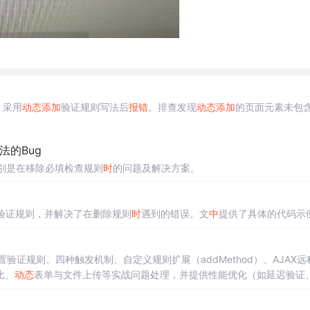
，采用
动态
添加
验证规则写法后
报错
。排查发现
动态
添加
的页面元素未包
法的Bug
特别是在移除必填检查规则
时
的问题及解决方案。
验证规则，并解决了在删除规则
时
遇到的错误。文
中
提供了具体的代码示
验证规则、四种触发机制、自定义规则扩展（addMethod）、AJAX远
比、
动态
表单与文件上传等实战问题处理，并提供性能优化（如延迟验证
障碍访问最佳实践。