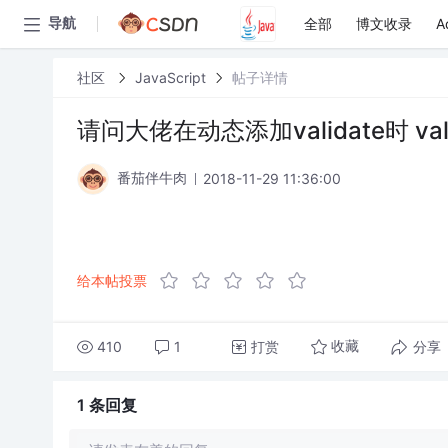
全部
博文收录
A
导航
社区
JavaScript
帖子详情
请问大佬在动态添加validate时 vali
2018-11-29 11:36:00
番茄伴牛肉
给本帖投票
410
1
打赏
分享
收藏
1 条
回复