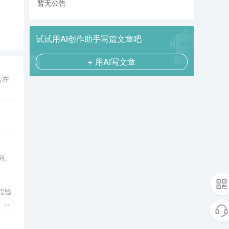
暂无公告
试试用AI创作助手写篇文章吧
+ 用AI写文章
含在
例。
程验
、分