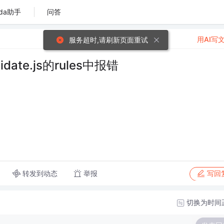
da助手
问答
用AI写
服务超时,请刷新页面重试
date.js的rules中报错
转发到动态
举报
写回
切换为时间