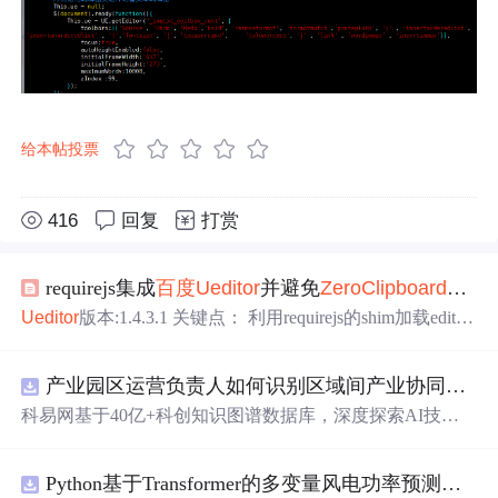
给本帖投票
416
回复
打赏
requirejs集成
百度
Ueditor
并避免
Zero
Clipboard
错误
Ueditor
版本:1.4.3.1 关键点： 利用requirejs的shim加载editor.
all.js并导出到全局变量 通过shim的deps加载
ueditor
.
config
.j
s 和
Zero
Clipboard
.min.js 利用init回调方法将
Zero
Clipb...
产业园区运营负责人如何识别区域间产业协同机会？.docx
科易网基于40亿+科创知识图谱数据库，深度探索AI技术
在技术转移、成果转化、技术经纪、知识产权、产业创
新、科技招商等垂直领域的多样化应用场景，研究科技创
Python基于Transformer的多变量风电功率预测研究
新领域的AI+数智化解决方案，推动科技创新与产业创新