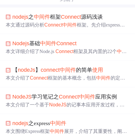
nodejs
之
中间件
框架
Connect
源码浅谈
本文通过源码分析
Connect
中间件
框架。先介绍express
中
间件
依赖
Connect
，虽现移除依赖但仍有实现。接着
安装
C
onnect
并分析示例代码，猜测返回函数。然后剖析proto对
Nodejs
基础
中间件
Connect
象上的use、handle、call三个核心方法，use添加
中间件
，ha
ndle匹配并调用，call执行匹配到的
中间件
函数。
本文详细介绍了Node.js
Connect
框架及其内置的22个
中间
件
，包括logger、cookieParser、session、compress等，并提
供了丰富的示例代码。
【
nodeJs
】
connect
中间件
的简单
使用
本文介绍了
Connect
框架的基本概念，包括
中间件
的定义
与工作原理，如何通过连接
中间件
来处理HTTP请求和响
应，以及如何
使用
挂载、路由和错误处理
中间件
进行更高
NodeJS
学习笔记之
Connect
中间件
应用实例
级的应用开发。
本文介绍了一个基于
NodeJS
的记事本应用开发过程，包
括用户注册、登录功能及笔记管理系统，采用
Connect
中
间件
和Mongodb数据库。
nodejs
之express
中间件
本文围绕Express框架
中间件
展开，介绍了其重要性，阐述