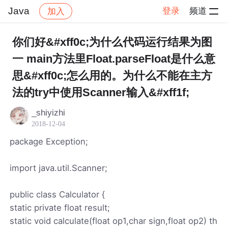
Java
登录
频道
加入
帖子详情
社区
Java
你们好&#xff0c;为什么代码运行结果为图
一 main方法里Float.parseFloat是什么意
思&#xff0c;怎么用的。为什么不能在主方
法的try中使用Scanner输入&#xff1f;
_shiyizhi
2018-12-04
package Exception;
import java.util.Scanner;
public class Calculator {
static private float result;
static void calculate(float op1,char sign,float op2) th