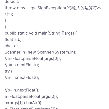
default:
throw new IllegalSignException("你输入的运算符不
对");
}
}
public static void main(String []args) {
float a,b;
char o;
Scanner in=new Scanner(System.in);
//a=Float.parseFloat(args[0]);
//a=in.nextFloat();
try {
//a=in.nextFloat();
//b=in.nextFloat();
a=Float.parseFloat(args[0]);
o=args[1].charAt(0);
b=Float.parseFloat(args[2]);