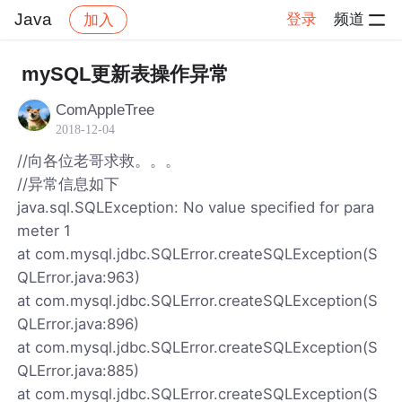
Java
登录
频道
加入
帖子详情
社区
Java
mySQL更新表操作异常
ComAppleTree
2018-12-04
//向各位老哥求救。。。
//异常信息如下
java.sql.SQLException: No value specified for para
meter 1
at com.mysql.jdbc.SQLError.createSQLException(S
QLError.java:963)
at com.mysql.jdbc.SQLError.createSQLException(S
QLError.java:896)
at com.mysql.jdbc.SQLError.createSQLException(S
QLError.java:885)
at com.mysql.jdbc.SQLError.createSQLException(S