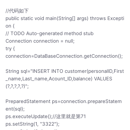
//代码如下
public static void main(String[] args) throws Excepti
on {
// TODO Auto-generated method stub
Connection connection = null;
try {
connection=DataBaseConnection.getConnection();
String sql="INSERT INTO customer(personalID,First
_name,Last_name,Acount_ID,balance) VALUES
(?,?,?,?,?)";
PreparedStatement ps=connection.prepareStatem
ent(sql);
ps.executeUpdate();//这里就是第71
ps.setString(1, "3322");