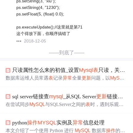
ps.setString(3, "xiu");
ps.setString(4, "1230");
ps.setFloat(5, (float) 0.0);
ps.executeUpdate();//这里就是第71
这个得放下面，你顺序搞错了
2018-12-05
——到底了——
只读属性怎么来的初值_设置
Mysql
表
只读，关键时刻或许能救你一命
数据库运维人员常遇
表
记录
异常
全量
更新
问题，以
MySQL
数据库为例，需上报并联系开发确认
表
作用后确定恢复方
案。如配置
表
异常
更新
，可先设为只读，从备份恢复数
sql server链接查
mysql
_从SQL Server
更新
链接
MySQ
据。本文详细介绍了设置
表
只读、测试生效及解锁只读锁
的
操作
。
在尝试同步
MySQL
与SQLServer之间的
表
时，遇到乐观并
发控制问题导致
更新
操作
失败。步骤3，即
更新
MySQL
表
中的行，因数据变化而触发
异常
。查询涉及到从
MySQL
删
python
操作
MYSQL
实例及
异常
信息处理
除和插入数据，然后
更新
满足特定条件的行。当尝试
更新
时，出现
异常
指出行集使用了乐观并发，并且自上次提取
本文介绍了一个使用 Python 进行
MySQL
数据库
操作
的实