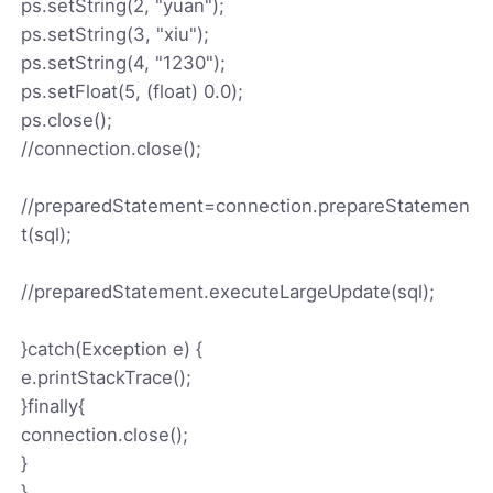
ps.setString(2, "yuan");
ps.setString(3, "xiu");
ps.setString(4, "1230");
ps.setFloat(5, (float) 0.0);
ps.close();
//connection.close();
//preparedStatement=connection.prepareStatemen
t(sql);
//preparedStatement.executeLargeUpdate(sql);
}catch(Exception e) {
e.printStackTrace();
}finally{
connection.close();
}
}