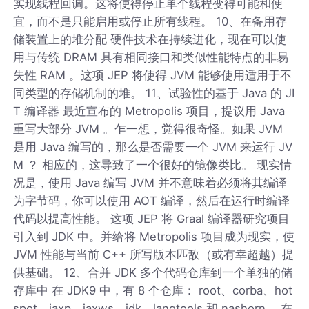
实现线程回调。这将使得停止单个线程变得可能和便
宜，而不是只能启用或停止所有线程。 10、在备用存
储装置上的堆分配 硬件技术在持续进化，现在可以使
用与传统 DRAM 具有相同接口和类似性能特点的非易
失性 RAM 。这项 JEP 将使得 JVM 能够使用适用于不
同类型的存储机制的堆。 11、试验性的基于 Java 的 JI
T 编译器 最近宣布的 Metropolis 项目，提议用 Java
重写大部分 JVM 。乍一想，觉得很奇怪。如果 JVM
是用 Java 编写的，那么是否需要一个 JVM 来运行 JV
M ？ 相应的，这导致了一个很好的镜像类比。 现实情
况是，使用 Java 编写 JVM 并不意味着必须将其编译
为字节码，你可以使用 AOT 编译，然后在运行时编译
代码以提高性能。 这项 JEP 将 Graal 编译器研究项目
引入到 JDK 中。并给将 Metropolis 项目成为现实，使
JVM 性能与当前 C++ 所写版本匹敌（或有幸超越）提
供基础。 12、合并 JDK 多个代码仓库到一个单独的储
存库中 在 JDK9 中，有 8 个仓库： root、corba、hot
spot、jaxp、jaxws、jdk、langtools 和 nashorn 。在