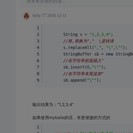
请发表友善的回复…
Silly-77
2018-12-11
		String s = 
"1,2,3,4"
;
//将,替换为","  \是转译
		s.replaceAll(
","
, 
"\",\""
);
		StringBuffer sb = 
new
 StringB
//在字符串前面插入"
		sb.insert(
0
,
"\""
);
//在字符串末尾追加"
		sb.append(
"\""
);
输出结果为："1,2,3,4"
如果使用mybatis的话，有更便捷的方式的