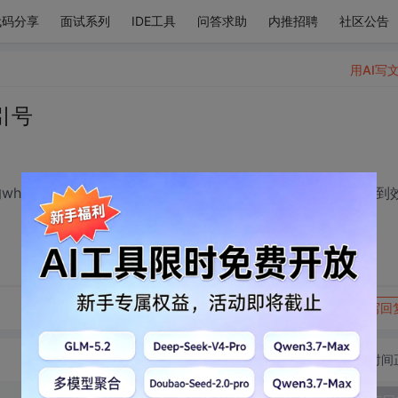
代码分享
面试系列
IDE工具
问答求助
内推招聘
社区公告
用AI写
引号
e条件 where id in ("1","2","3","4"),我要怎么处理才能达
转发到动态
举报
写回
切换为时间