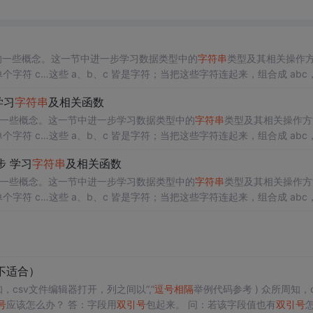
型的一些概念。这一节中进一步学习数据类型中的
字符串
类型及其相关操作
个字符 c…这些 a、b、c 皆是字符；当把这些字符连起来，组合成 abc
并把这个变量赋值
字符串
可以写成 $a="abc"; 。在php 编程中，
字符串
的显
学习
字符串
及相关函数
、'a’都是
字符串
。 单引号与
双引号
型的一些概念。这一节中进一步学习数据类型中的
字符串
类型及其相关操作方
个字符 c…这些 a、b、c 皆是字符；当把这些字符连起来，组合成 abc
把这个变量赋值
字符串
可以写成 $a="abc"; 。在php 编程中，
字符串
的显..
步 学习
字符串
及相关函数
型的一些概念。这一节中进一步学习数据类型中的
字符串
类型及其相关操作方
个字符 c…这些 a、b、c 皆是字符；当把这些字符连起来，组合成 abc
把这个变量赋值
字符串
可以写成 $a="abc"; 。在php 编程中，
字符串
的显..
l不适合）
，csv文件编辑器打开，列之间以“,”
逗号
相隔
举例代码参考 ) 众所周知，c
号
应该怎么办？ 答：字段用
双引号
包起来。 问：若该字段值也有
双引号