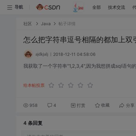
全部
技术交流
导航
社区
Java
帖子详情
怎么把字符串逗号相隔的都加上双
2018-12-11 04:58:06
ajdkjalj
我获取了一个字符串"1,2,3,4",因为我想拼成sql语句的wher
给本帖投票
958
4
打赏
分享
收藏
4 条
回复