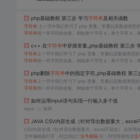
php基础教程 第三步 学习
字符串
及相关函数
字符串
上一节中我们学习了 php 变量、常量以及数据类
字符串
指一串字符的合集。例如单个字符 a，单个字符 b，单
为
字符串
。 在php 语言中，新建一个变量的方式为 $a，
c++ 在
字符串
中穿插变量_php基础教程 第三步 
点是带有
双引号
符或者单引号符。例如值 “abc”、“你好”、“a”
字符串
上一节中我们学习了 php 变量、常量以及数据类
字符串
指一串字符的合集。例如单个字符 a，单个字符 b，单
为
字符串
。在php 语言中，新建一个变量的方式为 $a，并
php删除
字符串
中的指定字符_php基础教程 第三
字符串
上一节中我们学习了 php 变量、常量以及数据类
字符串
指一串字符的合集。例如单个字符 a，单个字符 b，单
为
字符串
。在php 语言中，新建一个变量的方式为 $a，并
如何运用input语句实现一行输入多个值
input（）使用
JAVA CSV内容生成（针对导出数据量大，exce
CSV内容生成（针对导出数据量大，excel不适合） 众所周知
文件编辑器打开，列之间以“,”
逗号
相隔
问：列字段值包含
逗