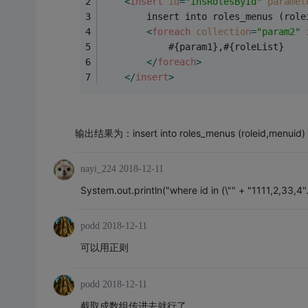
<
insert
id
=
"insRolesById"
paramet
		insert into roles_menus (rol
<
foreach
collection
=
"param2"
	  		#{param1},#{roleList}
</
foreach
>
</
insert
>
输出结果为：insert into roles_menus (roleid,menuid) val
nayi_224
2018-12-11
System.out.println("where id in (\"" + "1111,2,33,4".rep
podd
2018-12-11
可以用正则
podd
2018-12-11
截取成数组传进去就行了