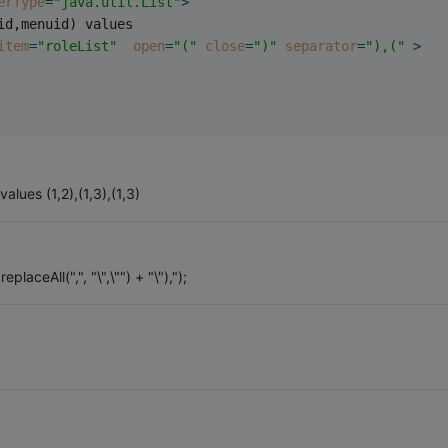
erType
=
"java.util.List"
>
eid,menuid) values
item
=
"roleList"
open
=
"("
close
=
")"
separator
=
"),("
 >
ues (1,2),(1,3),(1,3)
laceAll(",", "\",\"") + "\"),");