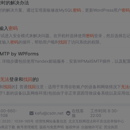
接时的解决办法
时的解决方案。通过宝塔面板修改MySQL
密码
，更新WordPress用户
密码
输入
密码
尝试进入安全模式来解决问题。在开机时选择使用
密码
登录，然后选择忘
复输入
密码
的循环，帮助用户顺利
找回
了访问系统的权限。
TP by WPForms
详细步骤包括使用Yandex邮箱服务，安装WPMailSMTP插件，以及配置
无法
登录和
找回
的)
和
找回
的】普通
找回
注意：适用于常用谷歌账户的设备和网络情况下
无法
用于1.新的设备以及网络环境(包括由于非正常原因导致设备系统以及应用信
录或
找回
。通过申诉进行
找回
普通
找回
注意：适用于 常用谷歌账户的设
过恢复页面进行恢复 https://accounts.google
400-660-
在线客
工作时间 8:30-
kefu@csdn.net
0108
服
22:00
2020〕1039-165号
经营性网站备案信息
北京互联网违法和不良信息举报中心
me商店下载
账号管理规范
版权与免责声明
版权申诉
出版物许可证
营业执照