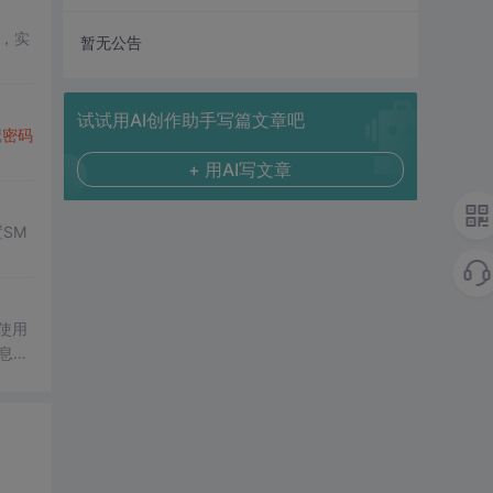
，实
暂无公告
试试用AI创作助手写篇文章吧
记
密码
+ 用AI写文章
SM
使用
息变
备和