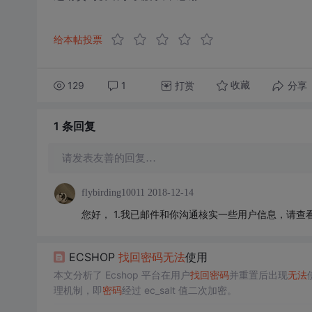
给本帖投票
129
1
打赏
分享
收藏
1 条
回复
请发表友善的回复…
flybirding10011
2018-12-14
您好， 1.我已邮件和你沟通核实一些用户信息，请查
ECSHOP
找回
密码
无法
使用
本文分析了 Ecshop 平台在用户
找回
密码
并重置后出现
无法
理机制，即
密码
经过 ec_salt 值二次加密。