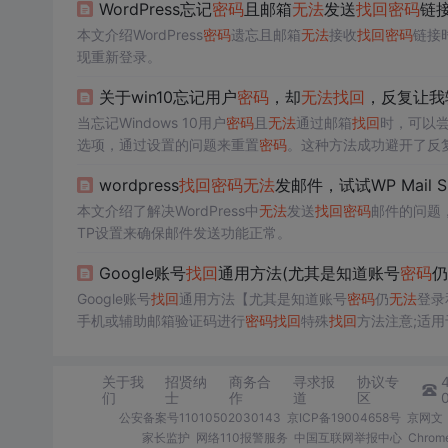
WordPress忘记
密码
且邮箱
无法
发送
找回
密码
链
本文介绍WordPress
密码
遗忘且邮箱
无法
接收
找回
密码
链接
现重新登录。
关于win10忘记用户
密码
，却
无法
找回
，反复让我
当忘记Windows 10用户
密码
且
无法
通过邮箱
找回
时，可以
选项，通过设置的问题来重置
密码
。这种方法成功避开了反
wordpress
找回
密码
无法
发邮件，试试WP Mail SM
本文介绍了解决WordPress中
无法
发送
找回
密码
邮件的问题，
TP设置来确保邮件发送功能正常。
Google账号
找回
通用方法(尤其是知道账号
密码
仍
Google账号
找回
通用方法【尤其是知道账号
密码
仍
无法
登录
手机或辅助邮箱验证码进行
密码
找回
特殊
找回
方法注意;适
更)2.没有开启辅助验证(手机/邮箱)3.知道账号
密码
但
无法
登
网络情况下
无法
使用手机或辅助邮箱验证码进行
密码
找回
通
关于我
招贤纳
商务合
寻求报
协议专
们
士
作
道
区
公安备案号11010502030143
京ICP备19004658号
京网文〔
家长监护
网络110报警服务
中国互联网举报中心
Chro