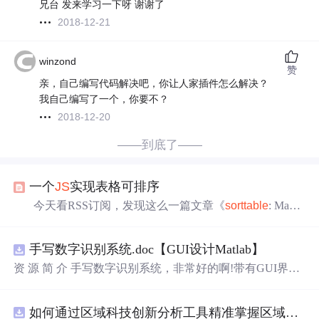
兄台 发来学习一下呀 谢谢了
2018-12-21
winzond
赞
亲，自己编写代码解决吧，你让人家插件怎么解决？
我自己编写了一个，你要不？
2018-12-20
——到底了——
一个
JS
实现表格可排序
今天看RSS订阅，发现这么一篇文章《
sort
table
: Make
all your
table
s
sort
able》的索引,其方法真是非常方便.好东
西不敢独享,发出来大家共...... 老外写好的
JS
只需
手写数字识别系统.doc【GUI设计Matlab】
要 1、在网页中添加
sort
table
.
js
"> 2、在需要排序
的表格元素里加上值为
sort
able的class属性，再给这个
资 源 简 介 手写数字识别系统，非常好的啊!带有GUI界
面，使用方便! 详 情 说 明 用这个手写数字识别系统，你可
以轻松地识别手写数字。这个系统不仅功能强大，而且还
如何通过区域科技创新分析工具精准掌握区域创新要素分布与产业链融合现状？.docx
带有直观的图形用户界面（GUI），非常容易使用。你只