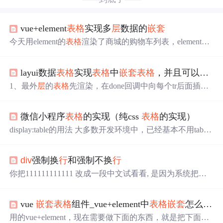
vue+element
表格
实现多
层
数据的
嵌套
今天用element的
表格
渲染了商城的购物车列表，element的
表格
之前也用到过，它吧所有的东西都封装好了， 只需要
往
里
面传数据就可以了，通过prop来拿到相
对应
的字段，
layui数据
表格
实现
表格
中
嵌套
表格
，并且可以折叠展开
非常方便，但是天不尽人愿呐，后台接口返回的数据 是
嵌
套
多了一
层
，直接上图，后台返回的数据结构 data下面是
1、最外
层
的
表格
先渲染，在done回调中向每个tr后面插入
店铺的名字和id，orderItemList是店铺下面的商品，店铺要
一个用来
嵌套
子级
表格
的tr。tr的class和table的id需要用索
显示
，商品更要
显示
，(难受) 这nm
嵌套
两
层
，
表格
拿不出
引 i 关联。3、最后监听箭头
显示
和隐藏
对应
的
表格
。2、
来啊，于是各种想思路，什么
里
边再套一个表 格，这样会
微信小程序
表格
的实现（纯css
表格
的实现）
插入完成后再渲染所有的子级
表格
。
出现空表头，也从网上找了很多方法，都是差.
display:table的用法 大多数开发环境中，已经基本不用table
元素来做网页布局了，取而代之的是
div
+css为什么不用tabl
e系
表格
元素呢？ 1、用
DIV
+CSS编写出来的文件k数比用ta
div
强制换
行
和强制不换
行
ble写出来的要小，不信你在页面中放1000个table和1000个
div
比比看哪个文件大 2、table必须在页面完全加载后才
显
你把111111111111 改成一段中文试看看, 是因为系统把这
示
，没有加载完毕前，table为一片空白，也就是说，需要
一大堆111111111认作一个单词了.一个单词是不换
行
的.
页面完毕才
显示
，而
div
是逐
行
显示
，不需要页面完全加载
完毕，就可以一边加载一边
显示
3、非
表格
内容用table来
vue
嵌套
表格
组件_vue+element中
表格
嵌套
怎么做？
1、强制不换
行
，同时以省略号结尾。
装，
<
div
style="width:100px;overflow:hidden;white-space:nowrap;t
用的vue+element，现在需要做下面的东西，就是把下面的