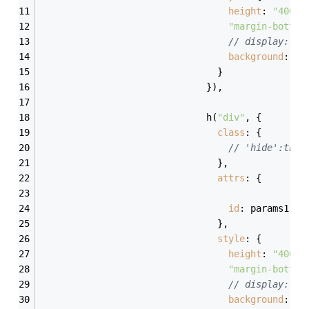
height
: 
"400px
"margin-bottom
// display:'no
background
: 
"#
                                }
                              }),
                              h(
"div"
, {
class
: {
// 'hide':this
                                },
attrs
: {
id
: params1.ro
                                },
style
: {
height
: 
"400px
"margin-bottom
// display:'no
background
: 
"#