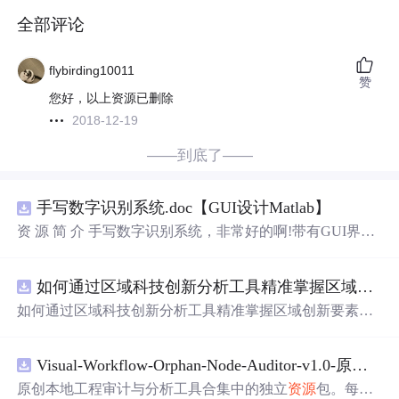
全部评论
flybirding10011
赞
您好，以上资源已删除
2018-12-19
——到底了——
手写数字识别系统.doc【GUI设计Matlab】
资 源 简 介 手写数字识别系统，非常好的啊!带有GUI界
面，使用方便! 详 情 说 明 用这个手写数字识别系统，你可
以轻松地识别手写数字。这个系统不仅功能强大，而且还
如何通过区域科技创新分析工具精准掌握区域创新要素分布与产业链融合现状？.docx
带有直观的图形用户界面（GUI），非常容易使用。你只
需要将手写数字输入系统，它将立即给出准确的识别结
如何通过区域科技创新分析工具精准掌握区域创新要素分
果。这个系统可以在各种场景中使用，无论是学校、工作
布与产业链融合现状？
还是日常生活，都能为你提供快速和准确的识别服务。它
是一个非常方便和实用的工具，你一定会喜欢它的！
Visual-Workflow-Orphan-Node-Auditor-v1.0-原创源码与文档.zip
原创本地工程审计与分析工具合集中的独立
资源
包。每个