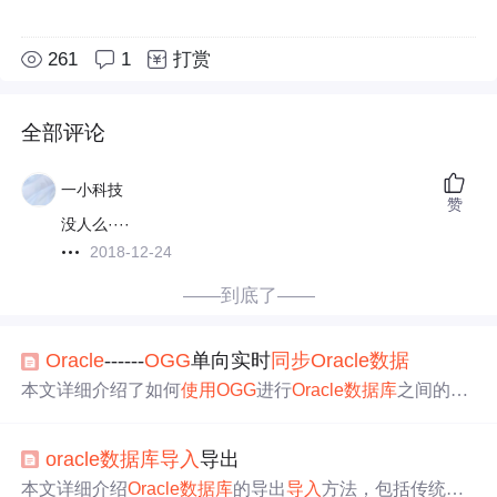
261
1
打赏
全部评论
一小科技
赞
没人么····
2018-12-24
——到底了——
Oracle
------
OGG
单向实时
同步
Oracle
数据
本文详细介绍了如何
使用
OGG
进行
Oracle
数据
库
之间的单
向实时
同步
，包括环境搭建、
OGG
组件配置、DDL
同步
、
数据
同步
异常
处理
及字符集问题。在配置过程中，强调了
oracle
数据
库
导入
导出
DDL变更、
数据
修改、
数据
删除的
处理
策略，以及解决字
符集不一致导致的
乱码
问题。同时，文章还探讨了源端历
本文详细介绍
Oracle
数据
库
的导出
导入
方法，包括传统方