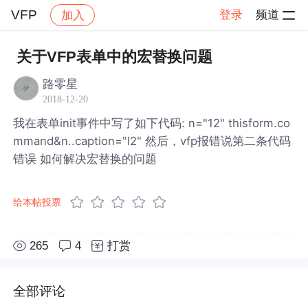
VFP
登录
频道
加入
帖子详情
社区
VFP
关于VFP表单中的宏替换问题
路零星
2018-12-20
我在表单init事件中写了如下代码: n="12" thisform.co
mmand&n..caption="l2" 然后，vfp报错说第二条代码
错误 如何解决宏替换的问题
给本帖投票
265
4
打赏
全部评论