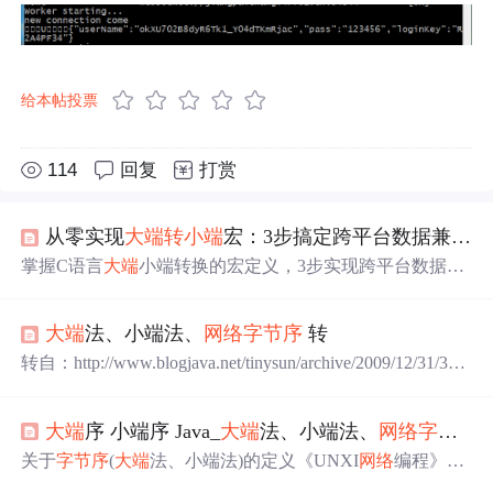
给本帖投票
114
回复
打赏
从零实现
大端
转小端
宏：3步搞定跨平台数据兼容性问题
掌握C语言
大端
小端转换的宏定义，3步实现跨平台数据兼
容。适用于
网络
通信与文件解析，通过位运算高效转换
字
节序
，提升代码可移植性。方法简洁通用，值得收藏。
大端
法、小端法、
网络
字节序
转
转自：http://www.blogjava.net/tinysun/archive/2009/12/31/307
952.html?1356194245 关于
字节序
(
大端
法、小端法)的定义
《UNXI
网络
编程》定义：术语“小端”和“
大端
”表示多字节
大端
序 小端序 Java_
大端
法、小端法、
网络
字节序
值的哪一端(小端或
大端
)存储在该值的起始地址。小端存
在起始地址，即是小端
字节序
；
大端
存在起始地址，即是
关于
字节序
(
大端
法、小端法)的定义《UNXI
网络
编程》定
大端
字节序
。
义：术语“小端”和“
大端
”表示多字节值的哪一端(小端或
大