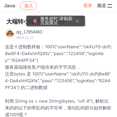
Java
登录
频道
加入
帖子详情
社区
Java
服务超时,请刷新
大端转小端 网络字节序
页面重试
qq_17854463
2018-12-21
这是十进制数样板：1001{"userName":"okXU70-dcPj
8wBF4-Da4xhhfQXfs","pass":"123456","loginKe
y":"R2A4PF34"}
服务器端接收客户端传来的字节消息，
注意bytes 是 1001{"userName":"okXU70-dcPj8wBF
4-Da4xhhfQXfs","pass":"123456","loginKey":"R2A4
PF34"} 的二进制数据
利用 String ss = new String(bytes, "utf-8"); 解析出
来的的以下的带乱码的字符串，请问乱码部分如何解析
成1001呢？