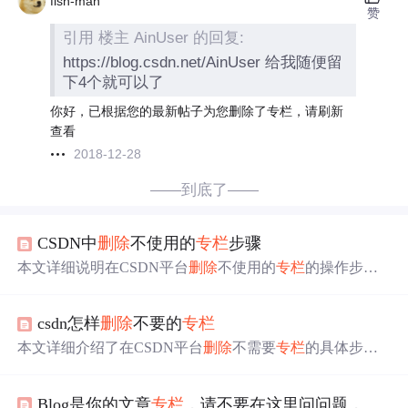
fish-man
赞
引用 楼主 AinUser 的回复:
https://blog.csdn.net/AinUser 给我随便留
下4个就可以了
你好，已根据您的最新帖子为您删除了专栏，请刷新
查看
2018-12-28
——到底了——
CSDN中
删除
不使用的
专栏
步骤
本文详细说明在CSDN平台
删除
不使用的
专栏
的操作步
骤：首先进入个人头像下的内容管理，然后在左侧边栏选
择
专栏
管理，勾选目标
专栏
执行
删除
；
删除
后
专栏
暂存于
csdn怎样
删除
不要的
专栏
回收站，支持恢复或彻底
删除
。该流程涉及用户账户管
理、内容生命周期操作及平台后台功能交互。
本文详细介绍了在CSDN平台
删除
不需要
专栏
的具体步
骤：依次进入个人头像→创作中心→侧边菜单（三横图
标）→
专栏
管理，即可进行
删除
操作。该流程适用于当前
Blog是你的文章
专栏
，请不要在这里问问题，否则会被直接
CSDN最新界面版本，解决了旧教程失效导致的操作困难