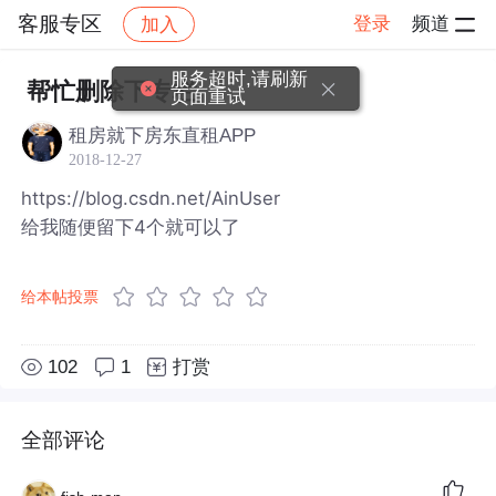
客服专区
登录
频道
加入
帖子详情
社区
客服专区
服务超时,请刷新
帮忙删除下专栏
页面重试
租房就下房东直租APP
2018-12-27
https://blog.csdn.net/AinUser
给我随便留下4个就可以了
给本帖投票
102
1
打赏
全部评论