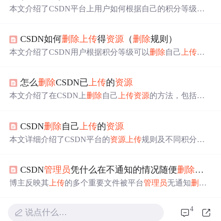
本文介绍了CSDN平台上用户如何根据自己的积分等级
删
除
已
上传
资源
的方法。不同积分区间对应不同的
资源
删除
权限，同时提供了刚
上传
未审核
资源
的处理方式及寻
求
管
CSDN如何
删除
上传
得
资源
（
删除
规则）
理员
帮助的途径。
本文介绍了CSDN用户根据积分等级可以
删除
自己
上传
资
源
的具体规则。不同积分段的用户可以
删除
不同时间范围
内
上传
的内容。若积分低于1000分则无法自行
删除
资源
，
怎么
删除
CSDN已
上传
的
资源
需在论坛发帖请
求
管理员
协助。
本文介绍了在CSDN上
删除
自己
上传
资源
的方法，包括直
接
删除
、通过举报方式
删除
及联系客服
删除
等途径，并提
到了不同方法的具体操作流程。
CSDN
删除
自己
上传
的
资源
本文详细介绍了CSDN平台的
资源
上传
规则及不同积分等
级对应的
资源
删除
权限，包括积分制的具体标准和两种
资
源
删除
方法。同时，文章还提供了当
资源
重复
上传
时的解
CSDN
管理员
凭什么在不通知的情况随便
删除
我
上
决策略。
博主反映其
上传
的多个重要文件被平台
管理员
无通知
删除
，质疑
删除
标准与流程，要
求
平台给出合理解释并归还文
件。
4
说点什么…