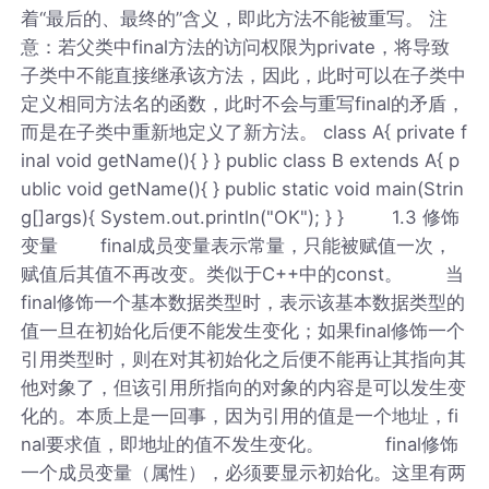
着“最后的、最终的”含义，即此方法不能被重写。 注
意：若父类中final方法的访问权限为private，将导致
子类中不能直接继承该方法，因此，此时可以在子类中
定义相同方法名的函数，此时不会与重写final的矛盾，
而是在子类中重新地定义了新方法。 class A{ private f
inal void getName(){ } } public class B extends A{ p
ublic void getName(){ } public static void main(Strin
g[]args){ System.out.println("OK"); } } 1.3 修饰
变量 final成员变量表示常量，只能被赋值一次，
赋值后其值不再改变。类似于C++中的const。 当
final修饰一个基本数据类型时，表示该基本数据类型的
值一旦在初始化后便不能发生变化；如果final修饰一个
引用类型时，则在对其初始化之后便不能再让其指向其
他对象了，但该引用所指向的对象的内容是可以发生变
化的。本质上是一回事，因为引用的值是一个地址，fi
nal要求值，即地址的值不发生变化。 final修饰
一个成员变量（属性），必须要显示初始化。这里有两