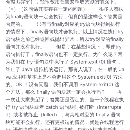
有抛出异常），经常被用在需要释放资源的情况下。
（×）（这句话其实存在一定的问题） 很多人都认
为finally语句块一定会执行，但真的是这样么？答案是
否定的。 只有与finally对应的try语句块得到执行
的情况下，finally语句块才会执行。以上情况在执行try
语句块之前已经返回或抛出异常，所以try对应的finally
语句并没有执行。 但是，在某些情况下，即使try
语句执行了，finally语句也不一定执行。为什么呢？因
为我们在 try 语句块中执行了 System.exit (0) 语句，
终止了 Java 虚拟机的运行。那有人说了，在一般的 Ja
va 应用中基本上是不会调用这个 System.exit(0) 方法
的。OK ！没有问题，我们不调用 System.exit(0) 这
个方法，那么 finally 语句块就一定会执行吗？ 再
一次让大家失望了，答案还是否定的。当一个线程在执
行 try 语句块或者 catch 语句块时被打断（interrupte
d）或者被终止（killed），与其相对应的 finally 语句
块可能不会执行。还有更极端的情况，就是在线程运行
try 语句块或者 catch 语句块时，突然死机或者断电，f