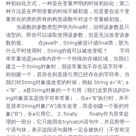
种初始化方式，一种是在变量声明的时候初始化；第二
种方法是在声明变量的时候不赋初值，但是要在这个变
量所在的类的所有的构造函数中对这个变量赋初值。
当函数的参数类型声明为final时，说明该参数是只
读型的。即你可以读取使用该参数，但是无法改变该参
数的值。 在java中，String被设计成final类，那为
什么平时使用时，String的值可以被改变呢？ 字符
串常量池是java堆内存中一个特殊的存储区域，当我们
建立一个String对象时，假设常量池不存在该字符串，
则创建一个，若存在则直接引用已经存在的字符串。当
我们对String对象值改变的时候，例如 String a="A"; a
="B" 。a是String对象的一个引用（我们这里所说的Str
ing对象其实是指字符串常量），当a=“B”执行时，并不
是原本String对象("A")发生改变，而是创建一个新的对
象("B")，令a引用它。 2. finally finally作为异常处
理的一部分，它只能用在try/catch语句中，并且附带一
个语句块，表示这段语句最终一定会被执行（不管有没