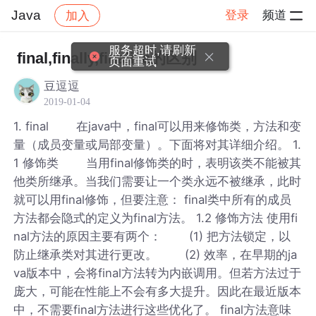
Java
登录
频道
加入
帖子详情
社区
Java
服务超时,请刷新
final,finally,finalize的区别
页面重试
豆逗逗
2019-01-04
1. final 在java中，final可以用来修饰类，方法和变
量（成员变量或局部变量）。下面将对其详细介绍。 1.
1 修饰类 当用final修饰类的时，表明该类不能被其
他类所继承。当我们需要让一个类永远不被继承，此时
就可以用final修饰，但要注意： final类中所有的成员
方法都会隐式的定义为final方法。 1.2 修饰方法 使用fi
nal方法的原因主要有两个： (1) 把方法锁定，以
防止继承类对其进行更改。 (2) 效率，在早期的ja
va版本中，会将final方法转为内嵌调用。但若方法过于
庞大，可能在性能上不会有多大提升。因此在最近版本
中，不需要final方法进行这些优化了。 final方法意味