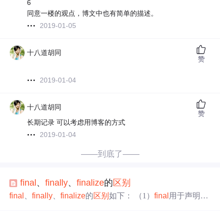
6
同意一楼的观点，博文中也有简单的描述。
2019-01-05
十八道胡同
赞
2019-01-04
十八道胡同
赞
长期记录 可以考虑用博客的方式
2019-01-04
——到底了——
final
、
final
ly
、
final
ize
的
区别
final
、
final
ly
、
final
ize
的
区别
如下： （1）
final
用于声明属
性、方法和类，分别表示属性不可变、方法不可覆盖、类
不可被继承（不能再派生出新的子类）
final
属性：