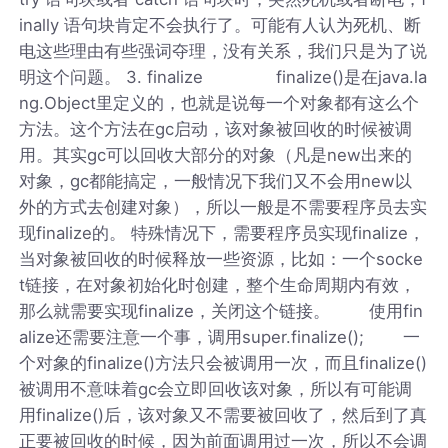
inally 语句块肯定不会执行了。可能有人认为死机、断
电这些理由有些强词夺理，没有关系，我们只是为了说
明这个问题。 3. finalize finalize()是在java.la
ng.Object里定义的，也就是说每一个对象都有这么个
方法。这个方法在gc启动，该对象被回收的时候被调
用。其实gc可以回收大部分的对象（凡是new出来的
对象，gc都能搞定，一般情况下我们又不会用new以
外的方式去创建对象），所以一般是不需要程序员去实
现finalize的。 特殊情况下，需要程序员实现finalize，
当对象被回收的时候释放一些资源，比如：一个socke
t链接，在对象初始化时创建，整个生命周期内有效，
那么就需要实现finalize，关闭这个链接。 使用fin
alize还需要注意一个事，调用super.finalize(); 一
个对象的finalize()方法只会被调用一次，而且finalize()
被调用不意味着gc会立即回收该对象，所以有可能调
用finalize()后，该对象又不需要被回收了，然后到了真
正要被回收的时候，因为前面调用过一次，所以不会调