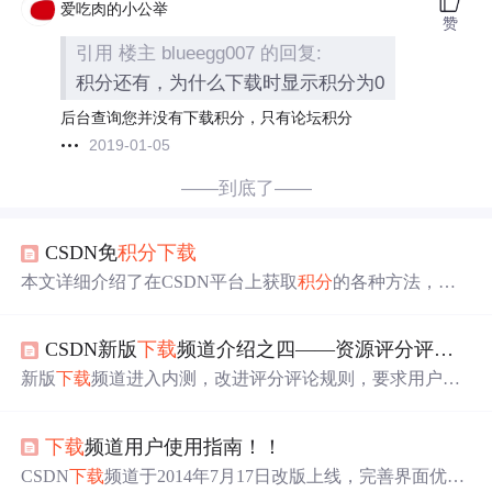
爱吃肉的小公举
赞
引用 楼主 blueegg007 的回复:
积分还有，为什么下载时显示积分为0
后台查询您并没有下载积分，只有论坛积分
2019-01-05
——到底了——
CSDN免
积分
下载
本文详细介绍了在CSDN平台上获取
积分
的各种方法，包
括绑定手机、完成任务、上传资源、评论资源、成为VIP
会员等，同
时
提供了
积分
兑换、博客
积分
规则及Markdown
CSDN新版
下载
频道介绍之四——资源评分评论及
编辑器的使用技巧。
新版
下载
频道进入内测，改进评分评论规则，要求用户
下
载
资源一小
时
后才能评论，新增
下载
资源记录和
积分
日志
功能，0分用户也能上传资源。
下载
频道用户使用指南！！
CSDN
下载
频道于2014年7月17日改版上线，完善界面优