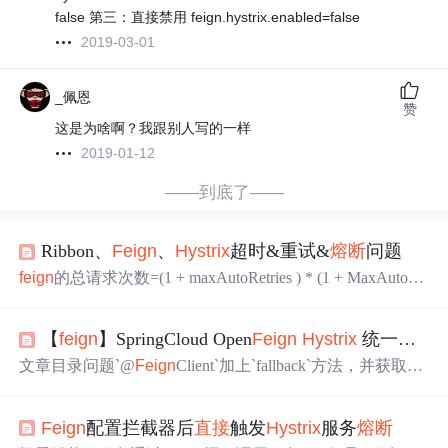
false 第三：直接禁用 feign.hystrix.enabled=false
2019-03-01
_佩恩
赞
这是为啥啊？我跟别人写的一样
2019-01-12
——到底了——
Ribbon、
Feign
、
Hystrix
超时&重试&
熔断
问题
feign
的总请求次数=(1 + maxAutoRetries ) * (1 + MaxAutoRe
triesNextServer)
Hystrix
超时时间=(1 + maxAutoRetries ) * (1
+ MaxAutoRetriesNextServer)✖️ReadTimeout
【
feign
】SpringCloud Open
Feign
Hystrix
统一异常处理及
文章目录问题`@
Feign
Client`加上`fallback`方法，并获取异
常信息保留原始异常信息不
进入
熔断
，
直接
抛出异常总结
问题 最近在项目开发中，使用
Feign
调用服务，当触发
熔
Feign
配置拦截器后
直接
触发
Hystrix
服务
熔断
断
机制时，遇到了以下问题： 异常信息形如：TestService#