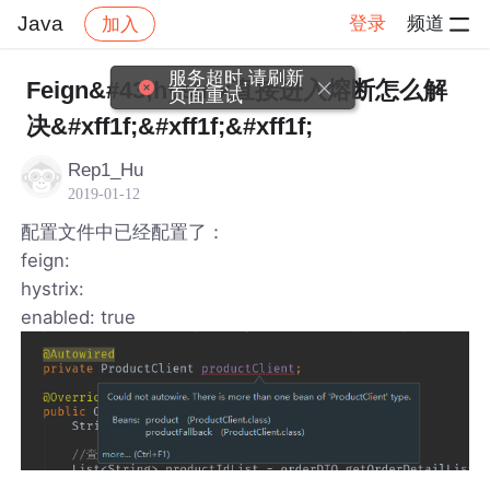
Java
登录
频道
加入
帖子详情
社区
Java
服务超时,请刷新
Feign&#43;hystrix直接进入熔断怎么解
页面重试
决&#xff1f;&#xff1f;&#xff1f;
Rep1_Hu
2019-01-12
配置文件中已经配置了：
feign:
hystrix:
enabled: true