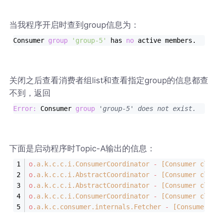
当我程序开启时查到group信息为：
Consumer 
group
'group-5
'
 has 
no
 active members.
关闭之后查看消费者组list和查看指定group的信息都查
不到，返回
Error
: 
Consumer 
group
'group
-5
' does not exist.
下面是启动程序时Topic-A输出的信息：
o
.a
.k
.c
.c
.i
.ConsumerCoordinator
-
[Consumer clie
o
.a
.k
.c
.c
.i
.AbstractCoordinator
-
[Consumer clie
o
.a
.k
.c
.c
.i
.AbstractCoordinator
-
[Consumer clie
o
.a
.k
.c
.c
.i
.ConsumerCoordinator
-
[Consumer clie
o
.a
.k
.c
.consumer
.internals
.Fetcher
-
[Consumer c