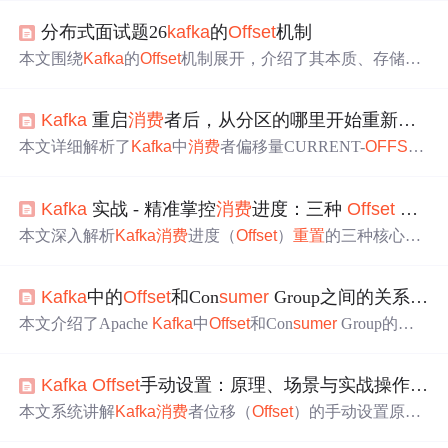
分布式面试题26
kafka
的
Offset
机制
本文围绕
Kafka
的
Offset
机制展开，介绍了其本质、存储与
管理、提交策略、
重置
策略等内容。阐述了自动、手动、
精准三种提交策略的特点，还分析了重复
消费
、提交冲突
Kafka
重启
消费
者后，从分区的哪里开始重新
消费
等关键问题及解决方案。强调正确理解
Offset
机制对构建高
可靠
Kafka
消费
者的重要性。
本文详细解析了
Kafka
中
消费
者偏移量CURRENT-
OFFSE
T
、LOG-END-
OFFSET
和LAG的概念，以及在不同情况
下
消费
者重启时earliest、latest、none三种模式的行为差
Kafka
实战 - 精准掌控
消费
进度：三种
Offset
重置
异，并探讨了数据过期对已提交偏移量的影响。
本文深入解析
Kafka
消费
进度（
Offset
）
重置
的三种核心技
术方案：命令行工具（运维/测试场景）、AdminClient API
（应用内动态控制）、编程式Seek（手动分区分配与精确
Kafka
中的
Offset
和Con
sum
er
Group之间的关系是什么？
位移管理）。重点涵盖各策略的操作方式、适用边界、典
型陷阱及生产环境选型决策框架，强调安全性、一致性与
本文介绍了Apache
Kafka
中
Offset
和Con
sum
er
Group的概
时效性平衡。
念及二者关系。
Offset
标记消息
位置
，Con
sum
er
Group是
消费
者逻辑分组。二者关系体现在消息追踪、偏移量提交
Kafka
Offset
手动设置：原理、场景与实战操作指南
等方面。还给出配置示例，提醒注意
Offset
丢失风险和
重置
策略，合理管理可确保消息处理高效可靠。
本文系统讲解
Kafka
消费
者位移（
Offset
）的手动设置原
理、适用场景及两种核心方法：
kafka
-con
sum
er
-groups命