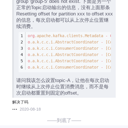
group 'group-5' does not exist. 下面是另一个
正常的Topic启动输出的信息，没有上面那条
Resetting offset for partition xxx to offset xxx
的信息，每次启动都可以从上次停止位置继
续消费。
org
.apache
.kafka
.clients
.Metadata
-
Cluster
o
.a
.k
.c
.c
.i
.AbstractCoordinator
-
[Consumer
o
.a
.k
.c
.c
.i
.ConsumerCoordinator
-
[Consumer
o
.a
.k
.c
.c
.i
.AbstractCoordinator
-
[Consumer
o
.a
.k
.c
.c
.i
.AbstractCoordinator
-
[Consumer
o
.a
.k
.c
.c
.i
.ConsumerCoordinator
-
[Consumer
请问我该怎么设置topic-A，让他在每次启动
时继续从上次停止位置消费消息，而不是每
次启动都重置到固定的offset。
解决了吗
2020-08-18
——到底了——