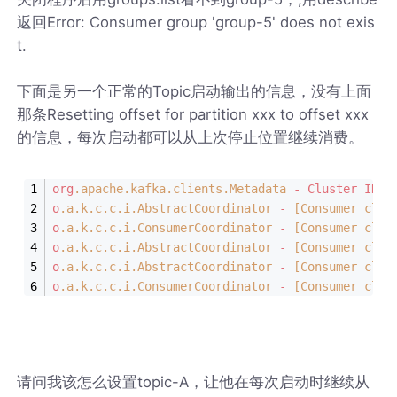
返回Error: Consumer group 'group-5' does not exis
t.
下面是另一个正常的Topic启动输出的信息，没有上面
那条Resetting offset for partition xxx to offset xxx
的信息，每次启动都可以从上次停止位置继续消费。
org
.apache
.kafka
.clients
.Metadata
-
Cluster
ID
: 
o
.a
.k
.c
.c
.i
.AbstractCoordinator
-
[Consumer clie
o
.a
.k
.c
.c
.i
.ConsumerCoordinator
-
[Consumer clie
o
.a
.k
.c
.c
.i
.AbstractCoordinator
-
[Consumer clie
o
.a
.k
.c
.c
.i
.AbstractCoordinator
-
[Consumer clie
o
.a
.k
.c
.c
.i
.ConsumerCoordinator
-
[Consumer clie
请问我该怎么设置topic-A，让他在每次启动时继续从