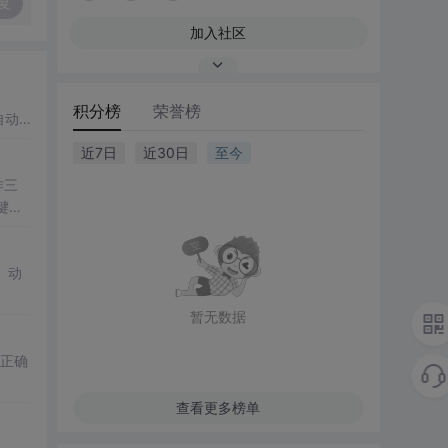
复
加入社区
积分榜
荣誉榜
自动
近7日
近30日
至今
作三
键与
、动
暂无数据
的正确
查看更多榜单