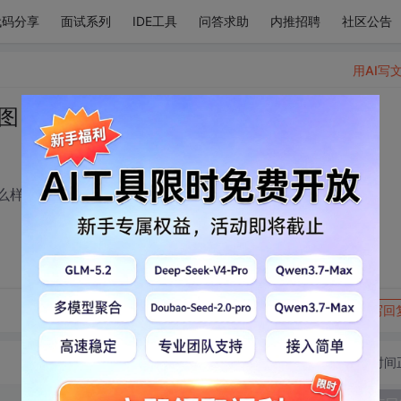
代码分享
面试系列
IDE工具
问答求助
内推招聘
社区公告
用AI写
vg图，应该怎么样存入数据库
该怎么样才能存入数据库，数据库是mysql。
转发到动态
举报
写回
切换为时间