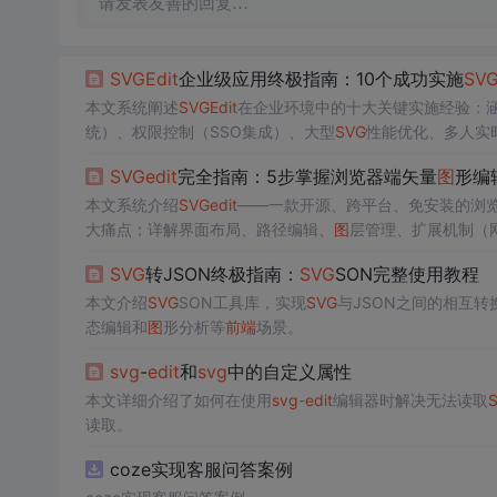
请发表友善的回复…
SVG
Edit
企业级应用终极指南：10个成功实施
SV
本文系统阐述
SVG
Edit
在企业环境中的十大关键实施经验：
统）、权限控制（SSO集成）、大型
SVG
性能优化、多人实时
化发布。强调其作为浏览器端开源
SVG
编辑器，在安全、稳
SVG
edit
完全指南：5步掌握浏览器端矢量
图
形编
本文系统介绍
SVG
edit
——一款开源、跨平台、免安装的浏
大痛点；详解界面布局、路径编辑、
图
层管理、扩展机制（网格
高级路径操作技巧，适用于网页设计师与
前端
开发者高效处
SVG
转JSON终极指南：
SVG
SON完整使用教程
本文介绍
SVG
SON工具库，实现
SVG
与JSON之间的相互转
态编辑和
图
形分析等
前端
场景。
svg
-
edit
和
svg
中的自定义属性
本文详细介绍了如何在使用
svg
-
edit
编辑器时解决无法读取
读取。
coze实现客服问答案例