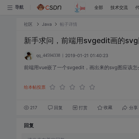
全部
技术交流
导航
社区
Java
帖子详情
新手求问，前端用svgedit画的s
2019-01-21 01:40:23
qq_44594338
前端用vue嵌了一个svgedit，画出来的svg图应
给本帖投票
217
回复
打赏
分享
收藏
回复