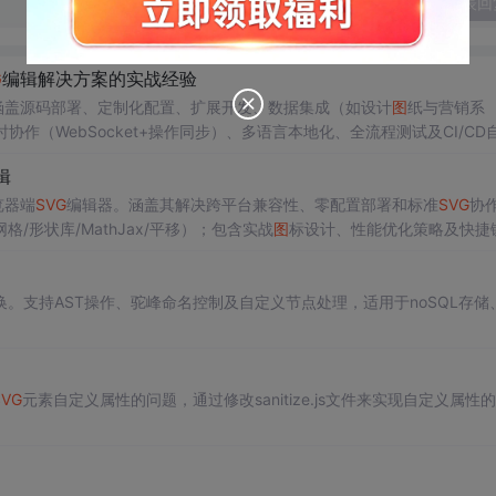
发表回
G
编辑解决方案的实战经验
涵盖源码部署、定制化配置、扩展开发、数据集成（如设计
图
纸与营销系
协作（WebSocket+操作同步）、多语言本地化、全流程测试及CI/CD
定、可扩展性方面的企业适配能力。
辑
览器端
SVG
编辑器。涵盖其解决跨平台兼容性、零配置部署和标准
SVG
协
/形状库/MathJax/平移）；包含实战
图
标设计、性能优化策略及快捷
理
SVG
图
形。
换。支持AST操作、驼峰命名控制及自定义节点处理，适用于noSQL存储
SVG
元素自定义属性的问题，通过修改sanitize.js文件来实现自定义属性