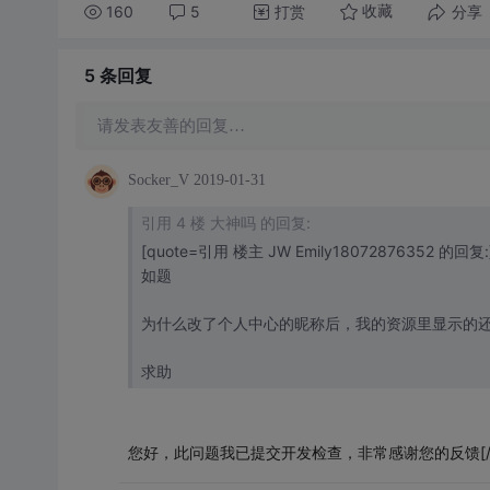
160
5
打赏
分享
收藏
5 条
回复
请发表友善的回复…
Socker_V
2019-01-31
引用 4 楼 大神吗 的回复:
[quote=引用 楼主 JW Emily18072876352 的回复:
如题
为什么改了个人中心的昵称后，我的资源里显示的
求助
您好，此问题我已提交开发检查，非常感谢您的反馈[/q