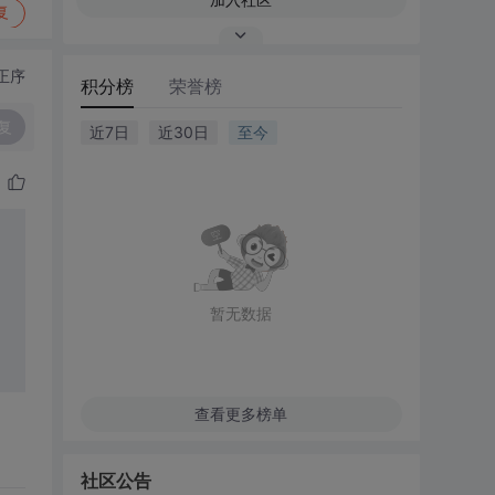
复
正序
积分榜
荣誉榜
复
近7日
近30日
至今
暂无数据
查看更多榜单
社区公告