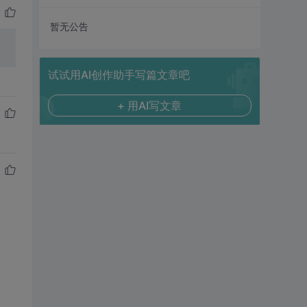
暂无公告
试试用AI创作助手写篇文章吧
+ 用AI写文章