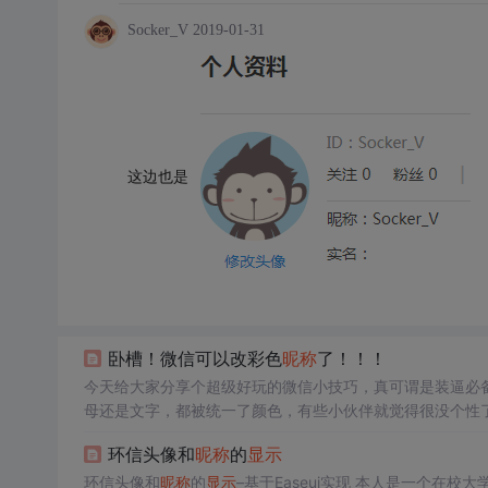
Socker_V
2019-01-31
这边也是
卧槽！微信可以改彩色
昵称
了！！！
今天给大家分享个超级好玩的微信小技巧，真可谓是装逼必
母还是文字，都被统一了颜色，有些小伙伴就觉得很没个性
彩色！你需要的工具只是一个 “彩色
昵称
生成器”。进入生成
环信头像和
昵称
的
显示
了。然后，将生成的字母复制到你...
环信头像和
昵称
的
显示
–基于Easeui实现 