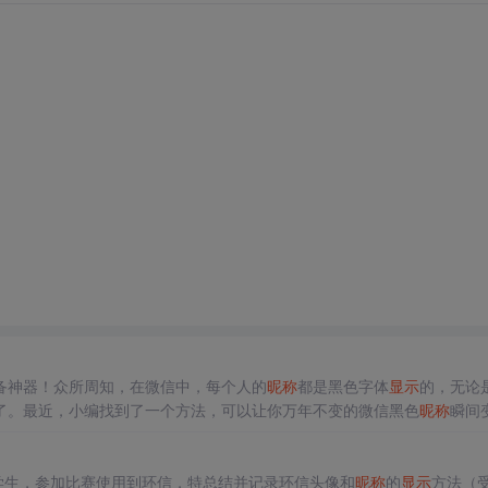
备神器！众所周知，在微信中，每个人的
昵称
都是黑色字体
显示
的，无论
了。最近，小编找到了一个方法，可以让你万年不变的微信黑色
昵称
瞬间
器后，在下面的输入区输入你需要转换
昵称
，然后点击 “一键转换” 按钮
本人是一个在校大学生，参加比赛使用到环信，特总结并记录环信头像和
昵称
的
显示
方法（