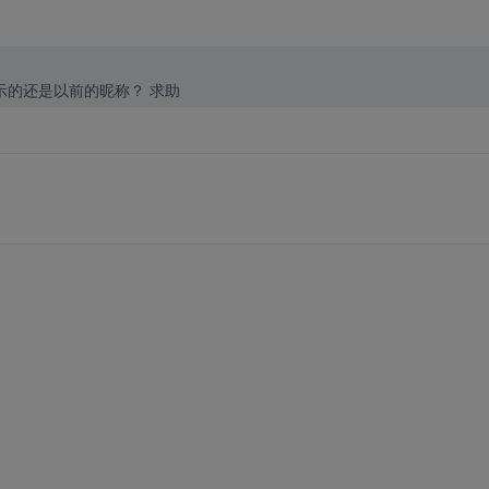
如题 为什么改了个人中心的昵称后，我的资源里显示的还是以前的昵称？ 求助