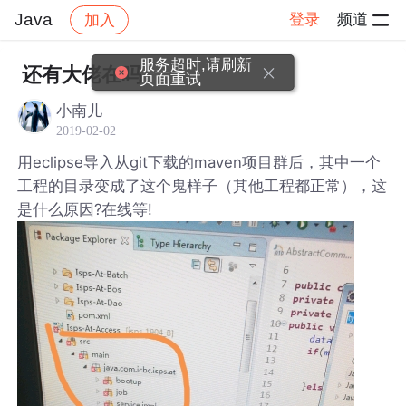
Java
登录
频道
加入
帖子详情
社区
Java
服务超时,请刷新
还有大佬在吗
页面重试
小南儿
2019-02-02
用eclipse导入从git下载的maven项目群后，其中一个
工程的目录变成了这个鬼样子（其他工程都正常），这
是什么原因?在线等!