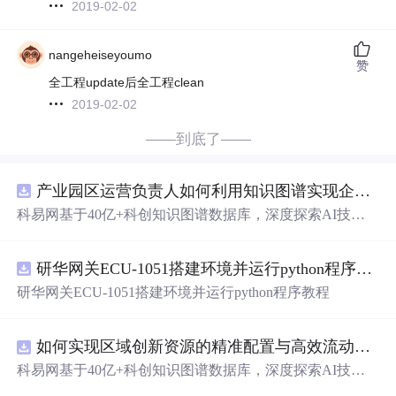
2019-02-02
nangeheiseyoumo
赞
全工程update后全工程clean
2019-02-02
——到底了——
产业园区运营负责人如何利用知识图谱实现企业精准对接与协同？.docx
科易网基于40亿+科创知识图谱数据库，深度探索AI技术
在技术转移、成果转化、技术经纪、知识产权、产业创
新、科技招商等垂直领域的多样化应用场景，研究科技创
研华网关ECU-1051搭建环境并运行python程序教程
新领域的AI+数智化解决方案，推动科技创新与产业创新
智能化发展。
研华网关ECU-1051搭建环境并运行python程序教程
如何实现区域创新资源的精准配置与高效流动？.docx
科易网基于40亿+科创知识图谱数据库，深度探索AI技术
在技术转移、成果转化、技术经纪、知识产权、产业创