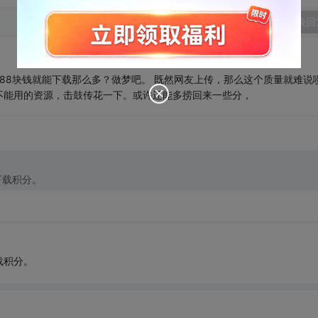
发表回
你花88块钱就能下载那么多？做梦吧。 既然网友上传，那么这个质量就难说
不能用的资源，击鼓传花一下。或许还能多捞回来一些分，
下载积分。
载积分。