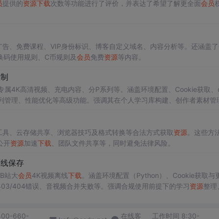
员
提供的
资源
下载
次数等功能进行了评价，并表达了希望了解更全面
会员
告、免费课程、VIP身份标识、博客自定义域名、内容分析等。还涵盖了
换码使用规则、C币规则及
会员
免费
资源
等内容。
限制
专属4K高清视频、充电内容、分P系列等。涵盖环境配置、Cookie获取、co
列管理、性能优化等高级功能。强调其在个人学习库构建、创作者素材管
工具、云存储共享、浏览器技巧及格式转换等合法方式获取
资源
。这些方
公开
资源
加速
下载
、团队文件共享等，同时避免法律风险。
离线保存
持B站大
会员
4K视频离线
下载
。涵盖环境配置（Python）、Cookie获取与
03/404错误、音视频合并失败等。强调合规使用前提下的学习
资源
整理
cOS/Linux多平台。
400-660-
在线客
工作时间 8:30-