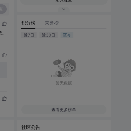
复
积分榜
荣誉榜
喽。
近7日
近30日
至今
暂无数据
查看更多榜单
社区公告