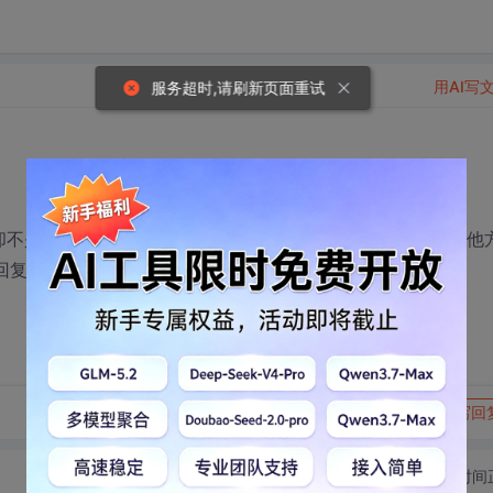
用AI写
服务超时,请刷新页面重试
却不是压缩包，而是显示一个空白页，占用空盒1.18MB，用其他
到回复。请问如何解决？
转发到动态
举报
写回
切换为时间