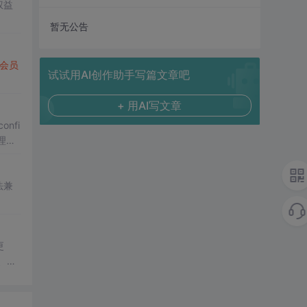
权益
暂无公告
会员
试试用AI创作助手写篇文章吧
+ 用AI写文章
nfi
理、
法兼
更
、教