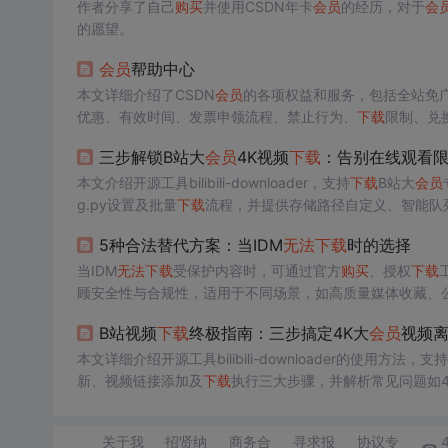
作者分享了自己
购买
并使用CSDN年卡
会员
的经历，对于
会
的愿望。
会员
帮助中心
本文详细介绍了CSDN
会员
的各项权益和服务，包括全站免广
优惠、有效时间、发票申领流程、禁止行为、
下载
限制、兑
三步解锁B站大
会员
4K视频
下载
：告别在线观看
本文介绍开源工具bilibili-downloader，支持
下载
B站大
会员
g.py设置及批量
下载
流程，并提供存储路径自定义、智能队
离线教学等场景中的技术应用价值。
5种合法替代方案：当IDM
无法
下载
时的选择
当IDM
无法
下载
受保护内容时，可通过官方
购买
、授权
下载
顾安全性与合规性，适用于不同场景，如高质量媒体收藏、
B站视频
下载
终极指南：三步搞定4K大
会员
视频
本文详细介绍开源工具bilibili-downloader的使用方法，支
新、视频链接添加及
下载
执行三大步骤，并解析常见问题如4
学离线应用、创作者素材备份等典型场景，适用于Windows/ma
关于我
招贤纳
商务合
寻求报
协议专