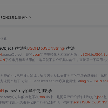
a); JSON对象是哪来的？
序列化
seObject()方法和
JSON
.t
oJ
SONSt
ring
()方法
N
.parseObject，是将
Json
字符串转化为相应的对象；
JSON
.t
oJ
SONSt
SON
字符串是相当常用的，这里就不多介绍其功能了，直接举一下应用的
on
<?xml version="1.0" encoding="UTF-8"?> <pr
oj
ect .
ull对应的key已经被过滤掉，这是因为默认会将为空的字段自动忽略，这
()空字段忽略方法两个如下 方法一 SerializerFeature序列化属性 St
ring
s =
JSON
.t
o
AsEmpty); QuoteFieldNames———-输出key
ON
.parseArray的详细使用教学
rseArray()方法的jar包不在
json
-lib中，是阿里巴巴给我们封装好的
json
包
就有。在使用时,我们只需要将它的maven坐标即可. 对象转
json
(
JSON
.t
oJ
SONSt
ON
.parseObject） T