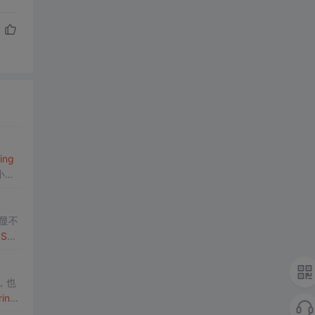
ring
小例
明显不
J
SO
，也
ring
)