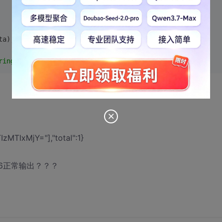
ta);
ring(data)"
 + str);
IxMjY="],"total":1}
2126正常输出？？？