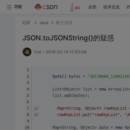
全部
技术交流
导航
社区
Java
帖子详情
JSON.toJSONString()的疑惑
2019-02-14 11:50:09
licjd
byte
[] bytes = 
"20170604_11002130
        List<Object> list = 
new
 ArrayList
        list.add(bytes);
//        Map<String, Object> rowKeyList 
//        rowKeyList.put("rowKeyList", "2
        Map<String, Object> data = 
new
 Ha