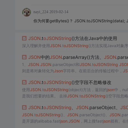
nayi_224
2019-02-14
你为何要getBytes()？ JSON.toJSONString(dat
JSON
.t
oJ
SONSt
ring
()方法在Java中的使用
深入理解并使用
JSON
.t
oJ
SONSt
ring
()方法实现Java对象
JSON
中的
JSON
.parseArray()方法、
JSON
.par
1、
JSON
.
JSON
.parseObject和
JSON
.t
oJ
SONSt
ring
JSO
则是将对象转化为
Json
字符串。在前后台的传输过程中，
J
子，帮助理解这两个方法的用法。 首先用maven引入fast
js
JSON
.t
oJ
SONSt
ring
()空字段不忽略修改
使用
JSON
.t
oJ
SONSt
ring
(object)方法，返回的
json
中，n
是我们想要的结果。 去掉
JSON
.t
oJ
SONSt
ring
NSt
ring
(user, SerializerFeature.WriteNullSt
ring
JSON
.t
oJ
SONSt
ring
、
JSON
.parseObject、
JS
JSON
.t
oJ
SONSt
ring
()、
JSON
.parseObject()、
JSON
.pa
是开源的alibaba.fast
json
.
JSON
，网上搜fast
json
St
ring
str =
JSON
.t
oJ
SONSt
ring
(recVo);
json
转对象（
JS