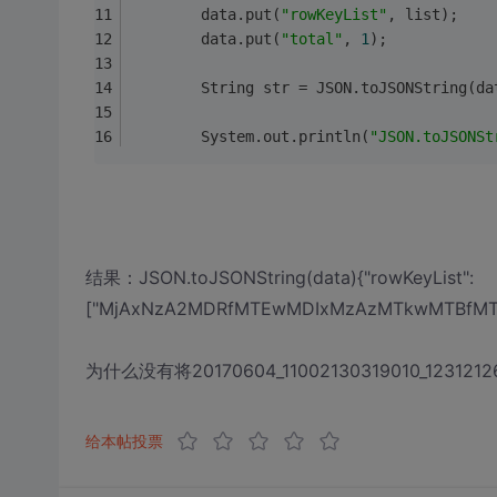
        data.put(
"rowKeyList"
, list);
        data.put(
"total"
, 
1
);
        String str = JSON.toJSONString(da
        System.out.println(
"JSON.toJSONSt
结果：JSON.toJSONString(data){"rowKeyList":
["MjAxNzA2MDRfMTEwMDIxMzAzMTkwMTBfMTIzMT
为什么没有将20170604_11002130319010_1231
给本帖投票