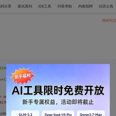
代码分享
面试系列
IDE工具
问答求助
内推招聘
社区公告
用AI写
319010_12312126"
.getBytes();
<>(
2
);
= new HashMap<>(2);
0170604_11002130319010_12312126");
shMap<>(
2
);