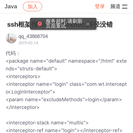
Java
登录
频道
加入
帖子详情
社区
Java
服务超时,请刷新
ssh框架报404错误&#xff0c;路径没错
页面重试
qq_43868704
2019-02-14
代码：
<package name="default" namespace="/html" exte
nds="struts-default">
<interceptors>
<interceptor name="login" class="com.wt.intercept
or.LoginInterceptor">
<param name="excludeMethods">login</param>
</interceptor>
<interceptor-stack name="multis">
<interceptor-ref name="login"></interceptor-ref>