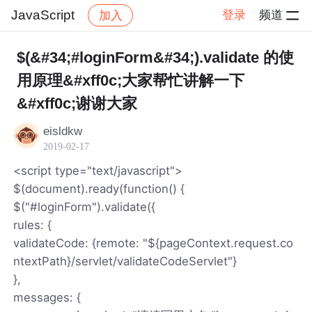
JavaScript
登录
频道
加入
帖子详情
社区
JavaScript
$(&#34;#loginForm&#34;).validate 的使
用原理&#xff0c;大家帮忙讲解一下
&#xff0c;谢谢大家
eisldkw
2019-02-17
<script type="text/javascript">
$(document).ready(function() {
$("#loginForm").validate({
rules: {
validateCode: {remote: "${pageContext.request.co
ntextPath}/servlet/validateCodeServlet"}
},
messages: {