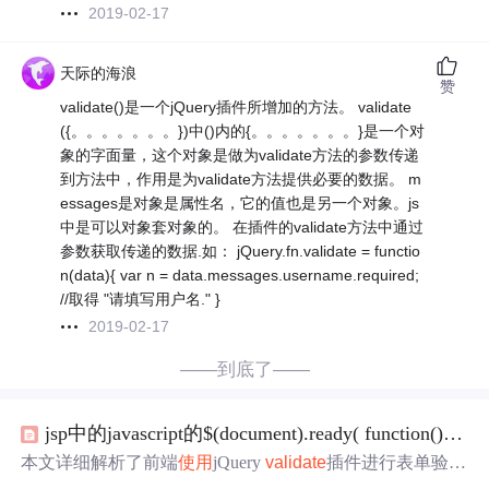
2019-02-17
天际的海浪
赞
validate()是一个jQuery插件所增加的方法。 validate
({。。。。。。。})中()内的{。。。。。。。}是一个对
象的字面量，这个对象是做为validate方法的参数传递
到方法中，作用是为validate方法提供必要的数据。 m
essages是对象是属性名，它的值也是另一个对象。js
中是可以对象套对象的。 在插件的validate方法中通过
参数获取传递的数据.如： jQuery.fn.validate = functio
n(data){ var n = data.messages.username.required;
//取得 "请填写用户名." }
2019-02-17
——到底了——
jsp中的javascript的$(document).ready( function() { $("#
本文详细解析了前端
使用
jQuery
valid
ate
插件进行表单验证
的工作
原理
，包括如何定义验证规则、错误消息及远程验