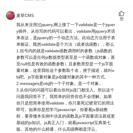
麦草CMS
赞
我从来没用过jquery,网上搜了一下validate是一个jquer
y插件。从你写的代码可以看出，validate用jquery术语
来表达，是jquery的一个动态方法。此动态方法用于表
单验证。既然validate是个方法（或者说函数），那么
1.括号内的就是validate函数调用时的参数（js函数的
参数可以是任何js数据类型甚至是一个函数或对象，甚
至null也是有效的函数参数）且参数类型是一个js字面
量对象，这里我给这个参数取个名，便于描述，就叫o
bj吧。js字面量对象是js创建对象的其中一种方式。
2.messages是obj的一个子对象。是一个对象。
3.从你问的问题可以看出你对js连门都没入。所以这个
问题我回答不了。我简单的回答你也不会理解。如果
你只是想简单使用validate，你只要死记硬背它的用法
即可。如果你是想学习javascript，你要看js基础教
程，要弄懂本实例中涉及的函数及js字面量语法甚或更
基础的js知识。js真正入门，就看javascript宝典第七
版。其他的什么精通，什么高级啊都是浮云。