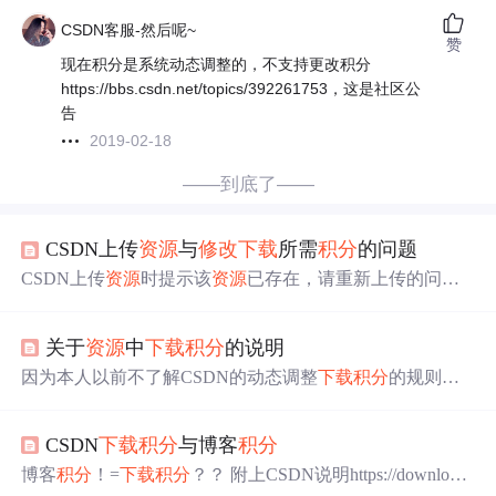
CSDN客服-然后呢~
赞
现在积分是系统动态调整的，不支持更改积分
https://bbs.csdn.net/topics/392261753，这是社区公
告
2019-02-18
——到底了——
CSDN上传
资源
与
修改
下载
所需
积分
的问题
CSDN上传
资源
时提示该
资源
已存在，请重新上传的问
题： 在CSDN上传
资源
的时候，会提示‘该
资源
已存在，请
重新上传"这样的问题，解决办法就是把把你要上传的
资源
关于
资源
中
下载
积分
的说明
压缩一下，然后再上传，这样就不会在提示啦。至于为什
么，我也不知道。 CSDN上传
资源
后
修改
下载
所需
积分
：
因为本人以前不了解CSDN的动态调整
下载
积分
的规则，
首先，改不了（目前是，具体原因百度一下就知道了^_
以前所有的
资源
都默认设置成了动态调整
下载
积分
，结果
^）。之后，感谢那些想把
资源
0
积分
共享的人，很伟大，
导致
资源
所需
下载
积分
越来越高，这并不是我的本意。现
知识的火花是在交流中碰撞出来...
CSDN
下载
积分
与博客
积分
在已经
修改
成不允许动态调整
下载
积分
了。以后我上传的
资源
所需
下载
积分
0-5分，最多只需要5分，前面由于本人
博客
积分
！=
下载
积分
？？ 附上CSDN说明https://download.
不懂规则，导致
资源
的
下载
积分
变高，给大家带来的不便