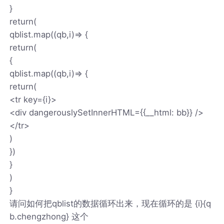
}
return(
qblist.map((qb,i)=> {
return(
{
qblist.map((qb,i)=> {
return(
<tr key={i}>
<div dangerouslySetInnerHTML={
{__html: bb}} />
</tr>
)
})
}
)
}
请问如何把qblist的数据循环出来，现在循环的是 {i}{q
b.chengzhong} 这个