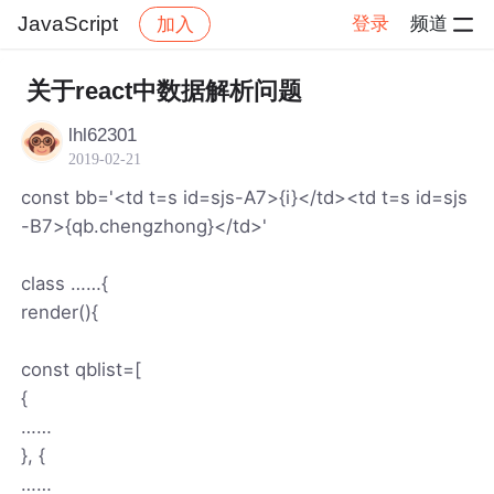
JavaScript
登录
频道
加入
帖子详情
社区
JavaScript
关于react中数据解析问题
lhl62301
2019-02-21
const bb='<td t=s id=sjs-A7>{i}</td><td t=s id=sjs
-B7>{qb.chengzhong}</td>'
class ……{
render(){
const qblist=[
{
……
}, {
……