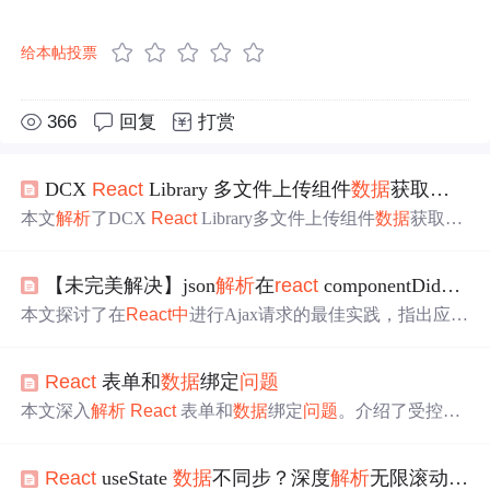
给本帖投票
366
回复
打赏
DCX
React
Library 多文件上传组件
数据
获取
问题
解
本文
解析
了DCX
React
Library多文件上传组件
数据
获取
问
题
。开发者在使用MultiUpload组件时，无法在onChange事
件处理函数
中
获取完整文件数组。技术分析指出要注意事
【未完美解决】json
解析
在
react
componentDidMount请求的
件对象结构、
数据
访问方式和
数据
类型。给出了正确获取
方式，还提供最佳实践建议，如类型检查、空状态处理
本文探讨了在
React
中
进行Ajax请求的最佳实践，指出应当
等。
将请求放在componentDidMount生命周期方法
中
，以避免初
次渲染时因
数据
未加载导致的JSON
解析
错误。通过使用try
React
表单和
数据
绑定
问题
-catch语句，可以有效地捕获并处理此类错误，确保组件的
正常渲染和
数据
的后续请求。
本文深入
解析
React
表单和
数据
绑定
问题
。介绍了受控和
非受控组件的概念、优缺点，分析了表单元素值不同步、
多输入框状态管理复杂等常见
问题
及解决方案，还给出性
React
useState
数据
不同步？深度
解析
无限滚动
中
的
能优化策略，推荐了 Formik 和
React
Hook Form 表单库，