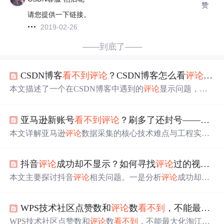
赞
请您提供一下链接。
2019-02-26
——到底了——
CSDN博客
看不到
评论
？CSDN博客怎么看
评论
？（
本文描述了一个在CSDN博客中遇到的
评论
显示问题，即
当浏览器窗口宽度超过一定值时，
评论
会被隐藏。通过调
整浏览器窗口大小可以解决此问题。此现象在火狐和谷歌
亚马逊新账号
看不到
评论
？刷多了还封号——这个工具彻底解决
浏览器上均有出现。
本文详解亚马逊
评论
数据采集的核心技术难点与工程实
践，涵盖CSRF令牌动态获取、Cookie池并发管理、反爬延
迟策略及任务调度机制；提供可视化平台与Python SDK两
抖音
评论
成功却不显示？如何寻找
评论
过的视频丨国仁网络 国仁猫哥
种接入方式，并开源完整实现。重点解决新账号无法查看
评论
、高频访问触发封禁等问题，适用于电商用户运营与
本文主要探讨抖音
评论
相关问题。一是分析
评论
成功却不
竞品舆情分析。
显示的原因，可能是偶发事故或官方“控评”；二是介绍寻
找
评论
过的视频的教程，登录账号，通过消息界面的
评论
WPS技术社区点赞数和
评论
数
看不到
，不能最大化
功能即可找到。还指出
评论
看不到
可能是抖音问题或被发
布者删除。
WPS技术社区点赞数和
评论
数
看不到
，不能最大化淘江湖