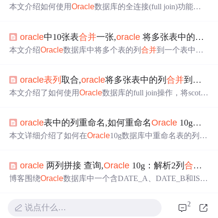
本文介绍如何使用
Oracle
数据库的全连接(full join)功能，
将多个表中的列
合并
到一张表中，以便于数据查询和处
理。通过示例展示了具体的SQL语句及其实现过程。
oracle
中10张表
合并
一张,
oracle
将多张表中的列
合
本文介绍
Oracle
数据库中将多个表的列
合并
到一个表中的
方法，包括使用FULL JOIN实现跨
表列
合并
，以及wm_con
cat函数的应用。
oracle
表列
取合,
oracle
将多张表中的列
合并
到一张表中
本文介绍了如何使用
Oracle
数据库的full join操作，将scott
用户下的emp和dept表的列
合并
到一张表C中，展示了全连
接查询的语法和结果特性。重点在于演示如何通过全外连
oracle
表中的列重命名,如何重命名
Oracle
10g中的
接获取所有记录，包括关联和未关联的行。
本文详细介绍了如何在
Oracle
10g数据库中重命名表的列，
通过`ALTER TABLE`语句实现，同时展示了相关SQL操作
示例。讨论了在重命名列后可能涉及的数据和索引的处
oracle
两列拼接 查询,
Oracle
10g：解析2列
合并
重
理，以及对触发器和视图的影响。
博客围绕
Oracle
数据库中一个含DATE_A、DATE_B和ISS
UE三列的表展开。需将DATE_A和DATE_B
合并
到新表的
DATE_M列，若值重复则
合并
ISSUE。探讨了用查询语句
2
说点什么…
还是存储过程实现，给出了使用wm_concat()函数的查询
解