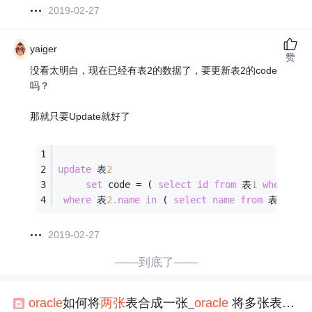
2019-02-27
yaiger
赞
没看太明白，现在已经有表2的数据了，要更新表2的code
吗？
那就只要Update就好了
update
 表
2
set
 code 
=
 ( 
select
id
from
 表
1
where
 表
1
where
 表
2.
name
in
 ( 
select
name
from
 表
1
);
2019-02-27
——到底了——
oracle
如何将
两张
表合成一张_
oracle
将多张表中的列