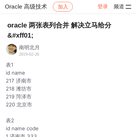
Oracle 高级技术
登录
频道
加入
帖子详情
社区
Oracle 高级技术
oracle 两张表列合并 解决立马给分
&#xff01;
南明北月
2019-02-26
表1
id name
217 济南市
218 潍坊市
219 菏泽市
220 北京市
表2
id name code
1 济南市 333