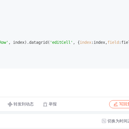
Row'
, index).datagrid(
'editCell'
, {
index
:index,
field
:fie
转发到动态
举报
写回
切换为时间