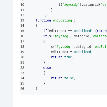
				$(
'#gycsdg'
).datagrid(
'se
			}
	     }
function
endEditing
(
)
	{
if
(editIndex == 
undefined
) {
retur
if
($(
'#gycsdg'
).datagrid(
'validat
		{
			$(
'#gycsdg'
).datagrid(
'endEdi
			editIndex = 
undefined
;
return
true
;
		}
else
		{
return
false
;
		}
	}