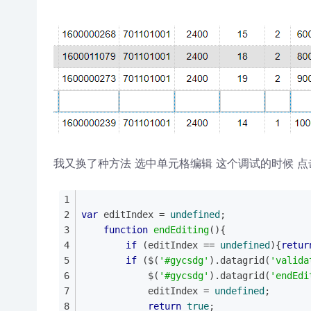
我又换了种方法 选中单元格编辑 这个调试的时候 
var
 editIndex = 
undefined
;
function
endEditing
(
)
{
if
 (editIndex == 
undefined
){
retur
if
 ($(
'#gycsdg'
).datagrid(
'valida
			$(
'#gycsdg'
).datagrid(
'endEdi
			editIndex = 
undefined
;
return
true
;