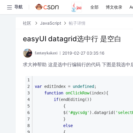
全部
博文收录
A
导航
社区
JavaScript
帖子详情
easyUI datagrid选中行 是空白
2019-02-27 03:35:16
fantasykakaxi
求大神帮助 这是选中行编辑行的代码 下图是我选中
var
 editIndex = 
undefined
;
function
onClickRow
(
index
)
{
if
(endEditing())
			{
			$(
'#gycsdg'
).datagrid(
'select
			}
else
			{