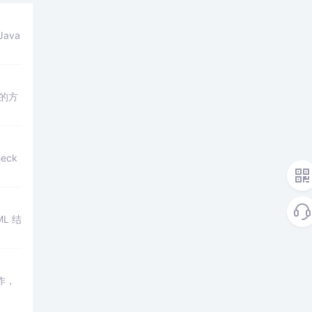
ava
的方
eck
L 结
作，