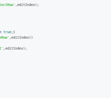
lectRow'
,editIndex);
n
true
;}
eRow'
,editIndex))
t'
,editIndex);