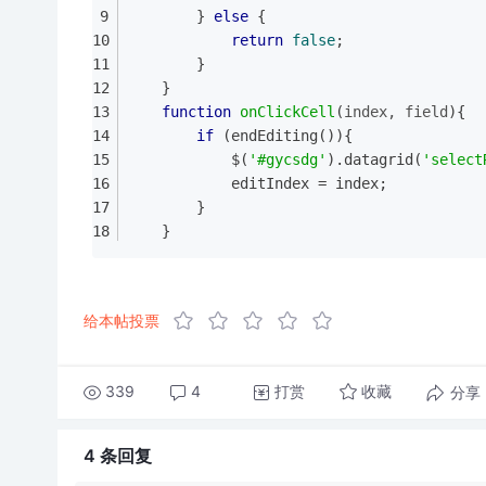
		} 
else
 {
return
false
;
		}
	}
function
onClickCell
(
index, field
)
{
if
 (endEditing()){
			$(
'#gycsdg'
).datagrid(
'select
			editIndex = index;
		}
	}
给本帖投票
339
4
打赏
分享
收藏
4 条
回复