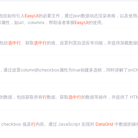
包括如何引入
EasyUI
的必要文件，通过json数据动态渲染表格，以及使用J
性，如url、columns，帮助读者掌握
EasyUI
的使用。
包括
选中
行
、获取
选中
行
的值、设置列宽自适应等功能，并提供加载数据
设置column的checkbox属性为true创建多选框，同时讲解了onCh
的数据，包括获取所有
行
数据、获取
选中
行
的数据等操作，并提供了 HTM
 checkbox 值及
行
内容。通过 JavaScript 实现对
DataGrid
中数据的操