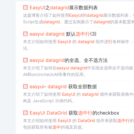
EasyUI
之
datagrid
展示数据列表
这篇博客介绍了如何使用
EasyUI
的
datagrid
展示数据列表，
Script生成
datagrid
。通过实例展示了
datagrid
的基本配置和属
easyui
datagrid
默认
选中
行
(3)
本文介绍如何使用
EasyUI
的
datagrid
组件进
行
各种操作，
法。
easyui
datagrid
的全选、全不选方法
本文介绍了如何在
easyui
datagrid
中实现全选和全不选功能，通过
All和onUncheckAll等事件的应用。
easyui
-
datagrid
获取全部数据
本文介绍了如何使用
EasyUI
的
datagrid
插件来获取表格中
构及 JavaScript 示例代码。
EasyUi
DataGrid
获取
选中
行
的checkbox
本文介绍如何使用
EasyUI
的
DataGrid
组件来获取
选中
行
的
包括获取所有被
选中
的项及其值。