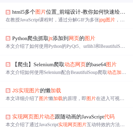
html5多个
图片
位置_前端设计-教你如何快速绘制HTML5动画
在教授JavaScript课程时，通过分解GIF为多张
jpg
图片
，利
用HTML5 Canvas和setInterval方法，讲解如何
实现
网页
上
的
动态
图效果。学生通过此学习能理解canvas动画的工作
Python爬虫抓取
js
添加到
网页
的
图片
原理。
代码
实现
包括创建canvas元素，
加载
图片
资源，定
义页面
加载
事件，使用setInterval进行动画循环播放，从而
本文介绍了如何使用Python的PyQt5、urllib3和BeautifulSou
达到GIF类似效果。
p4来抓取
动态
网页
中
由
JS
加载
的
图片
。通过PyQt5的QWeb
EnginePage
加载
并执行
JS
，然后解析HTML获取
图片
UR
【爬虫】Selenium爬取
动态
网页
的base64
图片
L，最终使用urllib下载
图片
。
本文介绍如何使用Selenium配合BeautifulSoup爬取
动态
加载
的
网页
，处理页面
加载
慢、base64
图片
解析、页面不存在
和
加载
失败问题，提供详细
代码
示例。
JS
实现
图片
的懒
加载
本文详细介绍了
图片
懒
加载
的原理，即
图片
在进入可视区
域后才请求
加载
，以此减少无效资源
加载
和避免浏览器并
发请求限制。通过示例
代码
展示了如何使用JavaScript
实现
实现
网页
图片
动态
跟随动画的JavaScript
代码
懒
加载
，包括监听滚动事件、判断元素是否在可视区域以
及
动态
设置
图片
src属性。此外，还解释了关键的`document.
本文介绍了通过JavaScript
实现
网页
图片
互动特效的方法，
documentElement`属性和`getBoundingClientRect()`方法的作
涉及CSS3与JavaScript动画技术，包括其原理、触发方式、