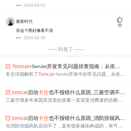
2019-03-01
极客时代
赞
你这个图好像看不清
2019-02-28
——到底了——
Tomcat
+Servlet开发常见问题排查指南：从依赖引入到Smart
本文详细解析了
Tomcat
+Servlet开发中的常见问题，从依赖
引入到Smart
Tomcat
配置，提供了全面的排错指南和优化
建议。特别针对依赖冲突、目录结构、部署故障等痛点问
tomcat
启动
卡住
也不报错什么原因_三菱空调不启动原因是什么 三菱空调不启动解决办法【详解】...
题，结合Smart
Tomcat
插件的高效开发流，帮助开发者快
速定位和解决问题，提升开发效率。
三菱空调多年来因其优质的质量一直深受消费者的信赖，
但是三菱空调使用久了也是会出现一些故障的，其中不启
动就是最影响我们使用的一个故障，所以今天小编就来为
tomcat
启动
卡住
也不报错什么原因_消防排烟风机不启动的原因是什么呢？
大家介绍下 三菱空调不启动原因的一些解决办法。一、三
菱空调变压器故障或外感温头短路 如果电蜂鸣器不响，请
当消防排烟风机启动不了，是有很多缘由构成的，有可以
检查变压器。如果空调开机10来分钟左右停机，且不能启