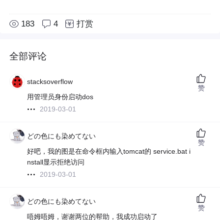
183
4
打赏
全部评论
stacksoverflow
赞
用管理员身份启动dos
2019-03-01
どの色にも染めてない
赞
好吧，我的图是在命令框内输入tomcat的 service.bat i
nstall显示拒绝访问
2019-03-01
どの色にも染めてない
赞
唔姆唔姆，谢谢两位的帮助，我成功启动了