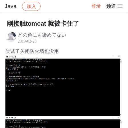
Java
登录
频道
加入
帖子详情
社区
Java
刚接触tomcat 就被卡住了
どの色にも染めてない
2019-02-28
尝试了关闭防火墙也没用