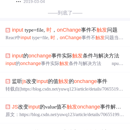
2019-03-04
——到底了——
input
type=file,
时
，
onChange
事件不
触发
问题
React中
input
type=file,
时
，
onChange
事件不
触发
问题当选
择图片相同的
时
候，不会
触发
onchange
事件， 当选择图
片相同的
时
候，不会
触发
onchange
事件， 最近在做react项
input
的
onchange
事件实际
触发
条件与解决方法
目
时
发现的问题，代码如下 // An highlighted block <
input
ty
pe="file" onClick={(e) =>{e.target.value = '...
input
的
onchange
事件实际
触发
条件与解决方法 nput
中
onchange
事件已经属于元老级别了，并且现在同onclick
一样使用频率很高，然而
onchange
的机制实际上有很多童
监听
js
改变
input
的值
触发
的
onchange
事件
鞋并不清楚，我们通过实例来分析这个事件的特征。
触发
onchange
首先页面有一个
input
标签，并且已绑定
onchan
转载自[https://blog.csdn.net/yuwq123/article/details/70655199]
ge
事件，如： <
input
type="text"
onchange
="con...
监听
js
改变
input
的值
触发
的
onchange
事件 KaTeX parse err
or: Expected 'EOF', got '#' at position 3: ("#̲inpstart").attr…("#in
JS
改变
input
的value值不
触发
onchange
事件解决方案（超简版）
pend")[0].value); 当 我们像上面这样给一个
input
赋值
时
，由
于
onchange
时
间对
input
框不起作用，大家首先会想到使
原文：https://blog.csdn.net/yuwq123/article/details/70655199
用 on
input
事件， 然
监听
js
改变
input
的值
触发
的
onchange
事件 $("#inpstart").attr
("value",$("#inpend")[0].value); 当 我们像上面这样给一个
in