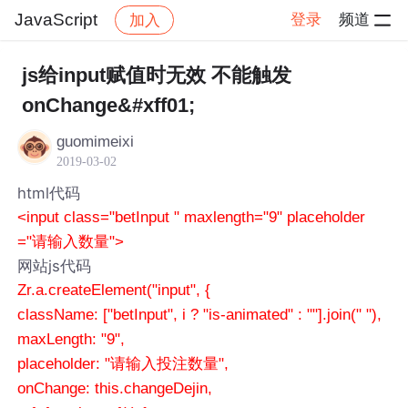
JavaScript
登录
频道
加入
帖子详情
社区
JavaScript
js给input赋值时无效 不能触发
onChange&#xff01;
guomimeixi
2019-03-02
html代码
<input class="betInput " maxlength="9" placeholder
="请输入数量">
网站js代码
Zr.a.createElement("input", {
className: ["betInput", i ? "is-animated" : ""].join(" "),
maxLength: "9",
placeholder: "请输入投注数量",
onChange: this.changeDejin,