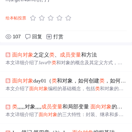
给本帖投票
107
回复
打赏
面向对象
之定义
类
、
成员变量
和方法
本文详细介绍了Java中
类
和对象的概念及其定义方式，包
括
成员变量
、方法和构造器的使用，帮助初学者理解
面向
对象
的基本原理。
面向对象
day01（
类
和对象，如何创建
类
，如何创建对象，如何访问
本文介绍了
面向对象
编程的基础概念，包括
类
和对象的区
别与联系、如何创建
类
及对象、
成员变量
与方法的作用，
同时还讲解了方法的重载机制及其规则。
类
,,,,,对象,,,,
成员变量
和局部变量
面向对象
的封装 构造方法
本文详细介绍了
面向对象
的三大特性：封装、继承和多
态，并深入讲解了
类
与对象的概念及其关系。在Java中，
类
是对象的模板，而对象是
类
的具体实例。
成员变量
和局