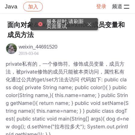
Java
登录
频道
加入
帖子详情
社区
Java
服务超时,请刷新
面向对象&#xff0c;类&#xff0c;成员变量和
页面重试
成员方法
weixin_44691520
2019-03-04
private私有的，一个修饰符。修饰成员变量，成员方
法，被private修饰的成员只能被本类访问，属性私有
化通过公共的get/set方法去访问 代码如下: public cla
ss dog{ private String name; public color(){ } public
color(String name,){ this.name=name; } public Strin
g getName(){ return name; } public void setName(S
tring name){ this.name=name; } } public class dogT
est{ public static void main(String[] args){ dog d=ne
w dog(); d.setNme("拉布拉多犬"); System.out.printl
n(d.getName()); } }