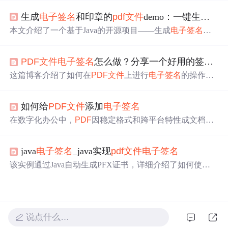
包括真实身份、真实意愿、合同与签名未改。动态行为生
生成
电子签名
和印章的
pdf
文件
demo：一键生成专业
物特征如手写原笔迹
电子签名
更符合法律要求，通过区块
链处理及加密存储能确保签名不可篡改和法律效力。手写
本文介绍了一个基于Java的开源项目——生成
电子签名
和
原笔迹
电子签名
结合区块链技术，能有效保障
PDF
文件
的
印章的
pdf
文件
demo。该项目可在本地环境快速实现
PDF
签名安全性和法律效力。
文件
电子签名
和印章添加，具有稳定性、兼容性等技术亮
PDF
文件
电子签名
怎么做？分享一个好用的签名工具
点，适用于合同签署、法律
文件
处理等场景，操作简单、
自定义性强且安全性高。
这篇博客介绍了如何在
PDF
文件
上进行
电子签名
的操作步
骤。通过使用一款
PDF
编辑工具，用户可以方便地添加、
编辑签名，并在文档中放置签名，无论是电脑还是手机都
如何给
PDF
文件
添加
电子签名
能轻松实现。
在数字化办公中，
PDF
因稳定格式和跨平台特性成文档共
享传输首选，
电子签名
也被广泛接受。
PDF
签名是文档验
证手段，有电子和数字两种形式，能进行身份认证、保障
java
电子签名
_java实现
pdf
文件
电子签名
文件
完整，具备法律效力且提升效率，还介绍了添加签名
的方法。
该实例通过Java自动生成PFX证书，详细介绍了如何使用
这些证书对
PDF
文件
进行
电子签名
。核心代码包括UpLoad
File
Pdf
和sign
PDF
等类，涉及KeyStoreFactory和PKCS等关
键操作。
说点什么…