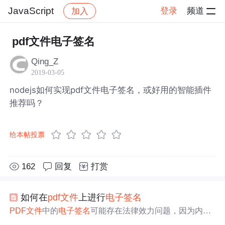
JavaScript
登录
频道
加入
帖子详情
社区
JavaScript
pdf文件电子签名
Qing_Z
2019-03-05
nodejs如何实现pdf文件电子签名，或好用的智能插件
推荐吗？
给本帖投票
162
回复
打赏
如何在
pdf
文件
上进行
电子签名
PDF
文件
中的
电子签名
可能存在法律效力问题，因为内容
可更改。可靠的
电子签名
需满足《
电子签名
法》的条件，