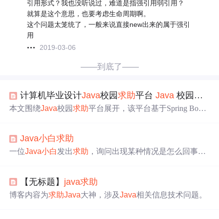
引用形式？我也没听说过，难道是指强引用弱引用？
就算是这个意思，也要考虑生命周期啊。
这个问题太笼统了，一般来说直接new出来的属于强引
用
2019-03-06
——到底了——
计算机毕业设计
Java
校园
求助
平台
Java
校园互助
本文围绕
Java
校园
求助
平台展开，该平台基于Spring Boot
框架，结合MySQL数据库和B/S架构，前端用Vue框架。系
统功能丰富，涵盖用户管理、互助信息管理等模块，支持
Java
小白
求助
评论、收藏等辅助功能，实现了校园
求助
的数字化、规范
化管理，为师生提供便捷
求助
渠道。
一位
Java
小白
发出
求助
，询问出现某种情况是怎么回事，
但未明确具体情况。
【无标题】
java
求助
博客内容为
求助
Java
大神，涉及
Java
相关信息技术问题。