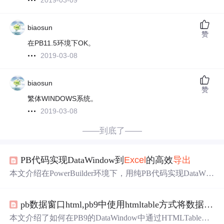
2019-03-09
biaosun
赞
在PB11.5环境下OK。
2019-03-08
biaosun
赞
繁体WINDOWS系统。
2019-03-08
——到底了——
PB代码实现DataWindow到
Excel
的高效
导出
本文介绍在PowerBuilder环境下，用纯PB代码实现DataWin
dow数据
导出
到
Excel
的方法。解决了Unicode字符显示问
题，提供简洁函数调用方式，有进度条且可中断操作。还
pb数据窗口html,pb9中使用htmltable方式将数据窗口
探讨了PB11.5版本兼容性、
dw2
xls
_v1.pbl库文件应用及自
动化测试在该功能中的应用。
本文介绍了如何在PB9的DataWindow中通过HTMLTable避