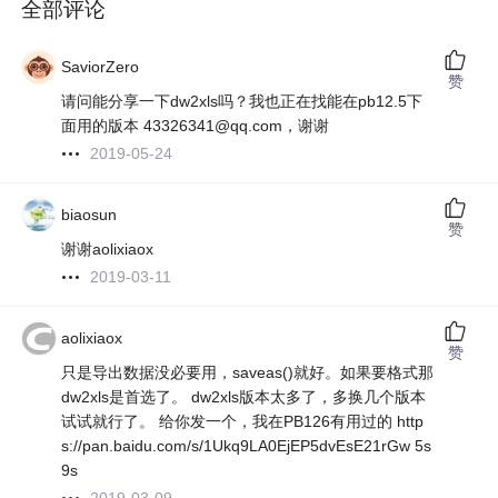
全部评论
SaviorZero
赞
请问能分享一下dw2xls吗？我也正在找能在pb12.5下
面用的版本 43326341@qq.com，谢谢
2019-05-24
biaosun
赞
谢谢aolixiaox
2019-03-11
aolixiaox
赞
只是导出数据没必要用，saveas()就好。如果要格式那
dw2xls是首选了。 dw2xls版本太多了，多换几个版本
试试就行了。 给你发一个，我在PB126有用过的 http
s://pan.baidu.com/s/1Ukq9LA0EjEP5dvEsE21rGw 5s
9s