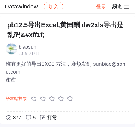
DataWindow
登录
频道
加入
帖子详情
社区
DataWindow
pb12.5导出Excel,黄国酬 dw2xls导出是
乱码&#xff1f;
biaosun
2019-03-08
谁有更好的导出EXCEl方法，麻烦发到 sunbiao@soh
u.com
谢谢
给本帖投票
377
5
打赏