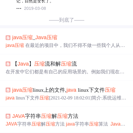
记，自然是变长了。
2019-03-08
——到底了——
java
压缩
_
Java
压缩
java
压缩
在最近的项目中，我们不得不做一些我个人从未
真正看过的事情。
压缩
。 我们需要拍摄几个文件和图像，
将它们
压缩
并提供给FTP使用，是的，总有一天，感觉确
【
Java
】
压缩
流和解
压缩
流
实回到了90年代。 除了过去的FTP之行外，它还是一个很
好的机会，可以花一点时间在这个问题上。
压缩
文件 因
在开发中它们都是有自己的应用场景的。例如我们现在要
此，在通常的IO类BufferedInputStream ， FileOutputStream
传输的数据比较大，这个时候就可以先
压缩
，再传输。既
和File上面有： ...
然有
压缩
，那肯定会有解压。当接收到一个
压缩
包后，
压
java
压缩
linux上的文件,
java
linux下文件
压缩
缩
包肯定是不能直接使用的。我们需要先进行解压，得到
里面的每一个文件，这样才能用里面的数据。因此我们要
java
linux下文件
压缩
[2021-02-09 18:02:01]简介:系统运维giz
学习的就是
压缩
和解压。来看下它们在IO流体系中的位
p：*gzip工具不能
压缩
目录，只能
压缩
文件
压缩
：gzip filen
置。解
压缩
流主要就是读取
压缩
包里面的文件，所以它是
ame[root@localhost test01]# ll -h * #查看
压缩
前all.txt文件大
读，属于输入流。而右边的
压缩
流，是将文件中的数据写
JAVA
字符串
压缩
解
压缩
方法
小-服务器Windows 系统上使用 “.zip”格式
压缩
文件，其实“.
到
压缩
包中，所以它是写，属于输出流我们先来学习相对
zip”格式文件是 Windows 和 Linux 系...
JAVA
字符串
压缩
解
压缩
方法
java
字符串
压缩
算法
Java
代
比较简单的解
压缩
流。
码 package com.util; import
java
.io.ByteArrayInputStream;